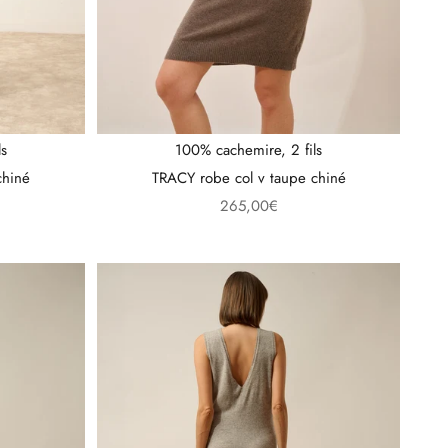
ls
100% cachemire, 2 fils
chiné
TRACY robe col v taupe chiné
l
Prix de vente
265,00€