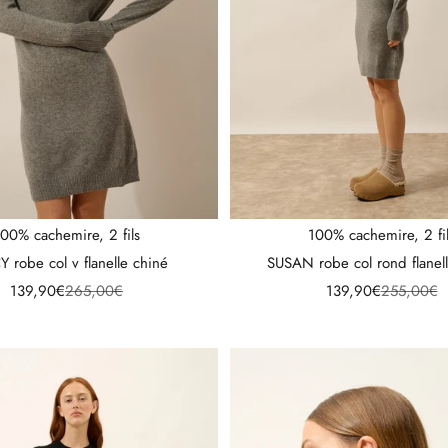
00% cachemire, 2 fils
100% cachemire, 2 fi
 robe col v flanelle chiné
SUSAN robe col rond flanel
Prix de vente
Prix normal
Prix de vente
Prix norma
139,90€
265,00€
139,90€
255,00€