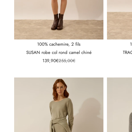
100% cachemire, 2 fils
1
SUSAN robe col rond camel chiné
TRAC
Prix de vente
Prix normal
139,90€
255,00€