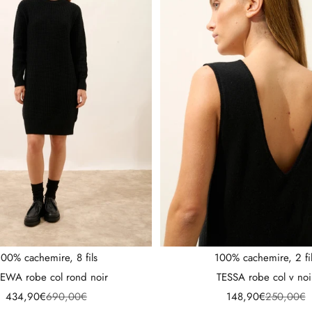
100% cachemire, 8 fils
100% cachemire, 2 fi
EWA robe col rond noir
TESSA robe col v noi
Prix de vente
Prix normal
Prix de vente
Prix norma
434,90€
690,00€
148,90€
250,00€