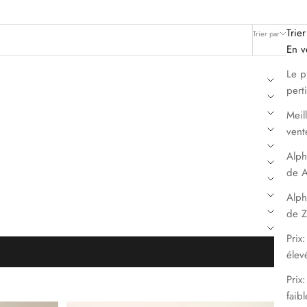
Trier
Trier par
Filtrer
En v
Le p
pert
Meil
vent
Alph
de A
Alph
de Z
Prix:
élev
Prix
faibl