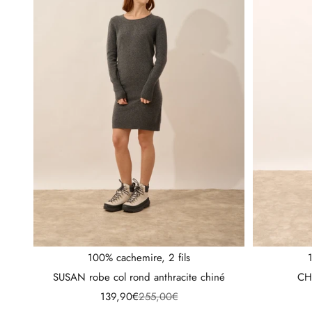
100% cachemire, 2 fils
SUSAN robe col rond anthracite chiné
CH
Prix de vente
Prix normal
139,90€
255,00€