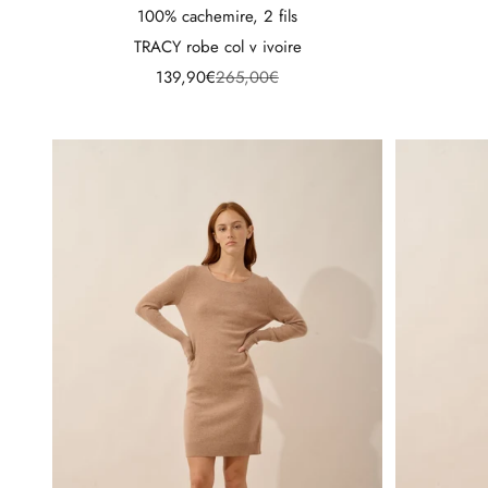
100% cachemire, 2 fils
TRACY robe col v ivoire
Prix de vente
Prix normal
139,90€
265,00€