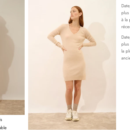
Date
plus
à la 
réce
Date
plus
la pl
anci
ls
able