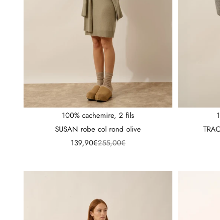
100% cachemire, 2 fils
1
SUSAN robe col rond olive
TRACY
Prix de vente
Prix normal
139,90€
255,00€