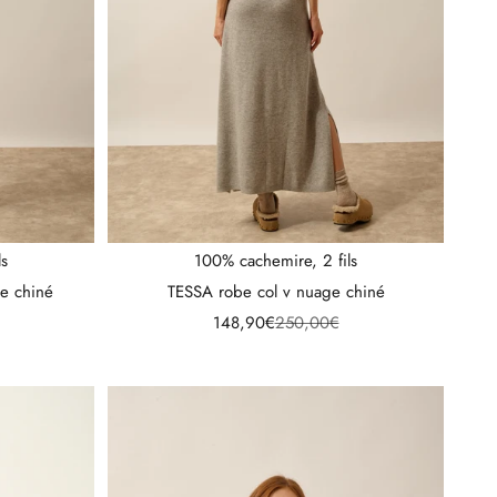
ls
100% cachemire, 2 fils
le chiné
TESSA robe col v nuage chiné
l
Prix de vente
Prix normal
148,90€
250,00€