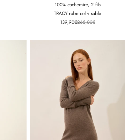
100% cachemire, 2 fils
l
TRACY robe col v sable
Prix de vente
Prix normal
139,90€
265,00€