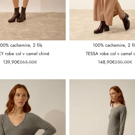
00% cachemire, 2 fils
100% cachemire, 2 fi
Y robe col v camel chiné
TESSA robe col v camel 
Prix de vente
Prix normal
Prix de vente
Prix norma
139,90€
265,00€
148,90€
250,00€