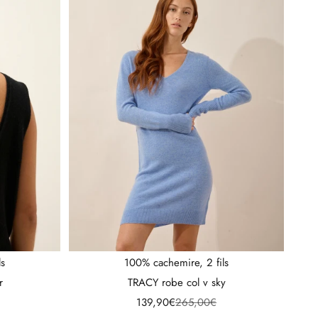
ls
100% cachemire, 2 fils
r
TRACY robe col v sky
l
Prix de vente
Prix normal
139,90€
265,00€