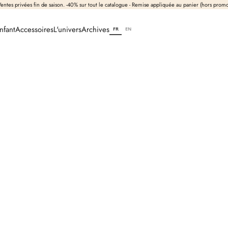
entes privées fin de saison. -40% sur tout le catalogue - Remise appliquée au panier (hors prom
nfant
Accessoires
L'univers
Archives
FR
EN