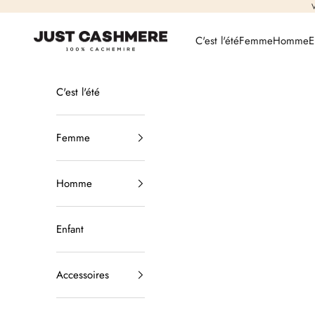
Passer au contenu
V
Just Cashmere
C'est l'été
Femme
Homme
E
C'est l'été
Femme
Homme
Enfant
Accessoires