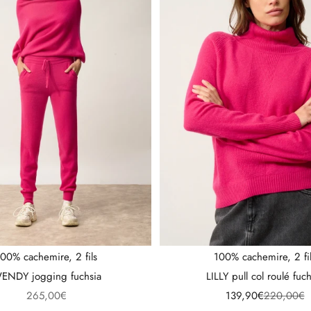
00% cachemire, 2 fils
100% cachemire, 2 fi
ENDY jogging fuchsia
LILLY pull col roulé fuch
Prix de vente
Prix de vente
Prix norma
265,00€
139,90€
220,00€