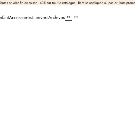
entes privées fin de saison. -40% sur tout le catalogue - Remise appliquée au panier (hors prom
nfant
Accessoires
L'univers
Archives
FR
EN