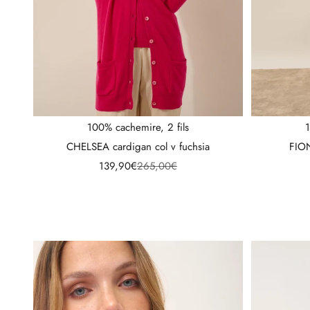
100% cachemire, 2 fils
1
CHELSEA cardigan col v fuchsia
FION
Prix de vente
Prix normal
139,90€
265,00€