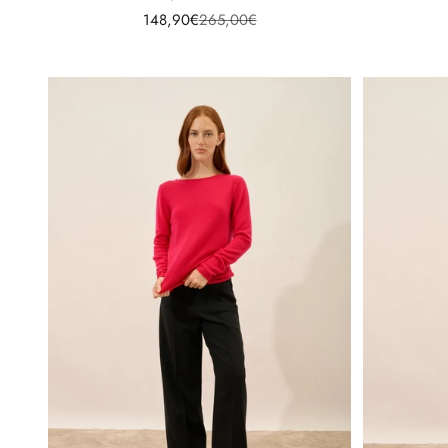
Prix de vente
Prix normal
148,90€
265,00€