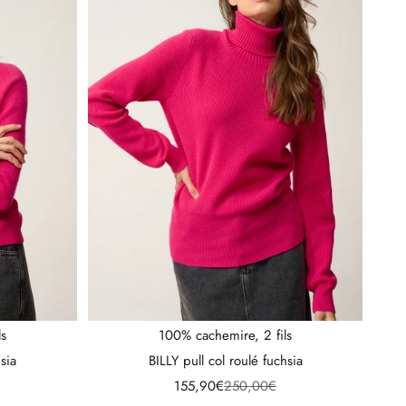
ls
100% cachemire, 2 fils
sia
BILLY pull col roulé fuchsia
l
Prix de vente
Prix normal
155,90€
250,00€