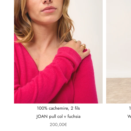
100% cachemire, 2 fils
1
JOAN pull col v fuchsia
W
Prix de vente
200,00€