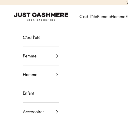
Passer au contenu
V
Just Cashmere
C'est l'été
Femme
Homme
E
C'est l'été
Femme
Homme
Enfant
Accessoires