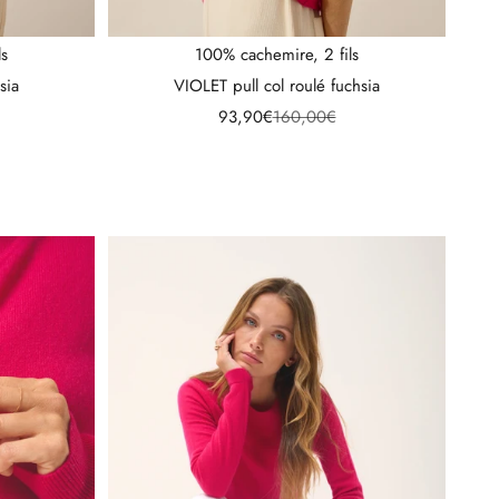
ls
100% cachemire, 2 fils
sia
VIOLET pull col roulé fuchsia
l
Prix de vente
Prix normal
93,90€
160,00€