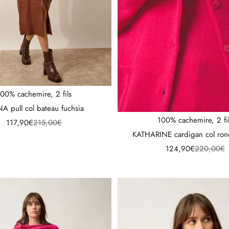
00% cachemire, 2 fils
A pull col bateau fuchsia
100% cachemire, 2 fi
Prix de vente
Prix normal
117,90€
215,00€
KATHARINE cardigan col rond
Prix de vente
Prix norma
124,90€
220,00€