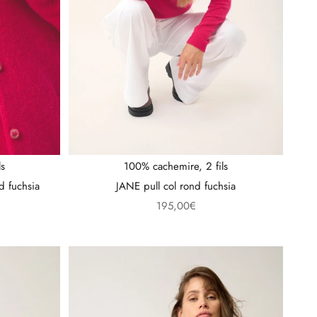
ls
100% cachemire, 2 fils
 fuchsia
JANE pull col rond fuchsia
l
Prix de vente
195,00€