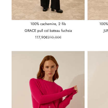
100% cachemire, 2 fils
100% 
GRACE pull col bateau fuchsia
JU
Prix de vente
Prix normal
117,90€
210,00€