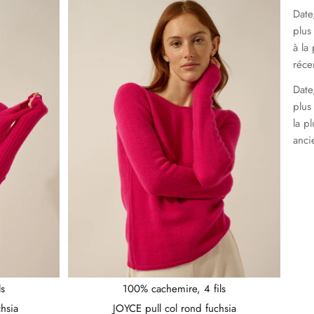
Date
plus
à la 
réce
Date
plus
la pl
anci
ls
100% cachemire, 4 fils
hsia
JOYCE pull col rond fuchsia