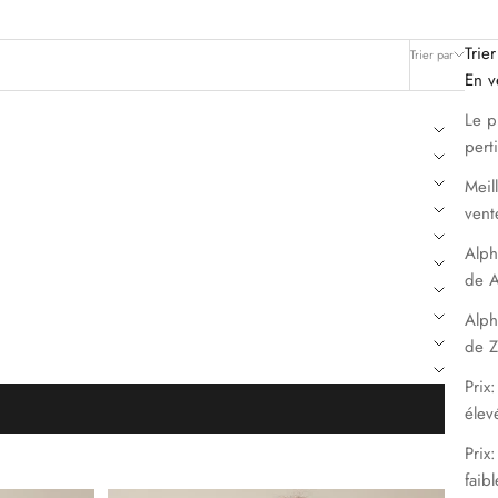
Trier
Trier par
Filtrer
En v
Le p
pert
Meil
vent
Alph
de A
Alph
de Z
Prix:
élev
Prix
faibl