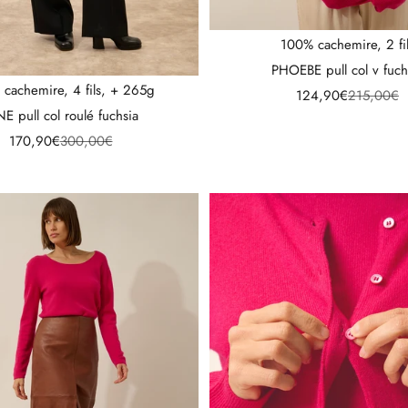
100% cachemire, 2 fi
PHOEBE pull col v fuch
cachemire, 4 fils, + 265g
Prix de vente
Prix norma
124,90€
215,00€
NE pull col roulé fuchsia
Prix de vente
Prix normal
170,90€
300,00€