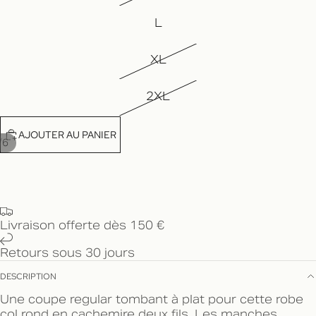
L
XL
2XL
AJOUTER AU PANIER
/
6
Livraison offerte dès 150 €
Retours sous 30 jours
DESCRIPTION
Une coupe regular tombant à plat pour cette robe
col rond en cachemire deux fils. Les manches