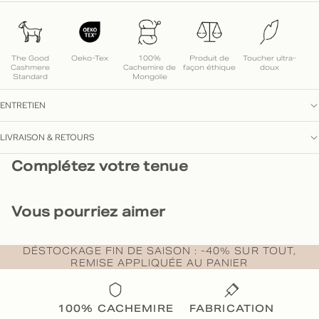
The Good
Oeko-Tex
100%
Produit de
Toucher ultra-
Cashmere
Cachemire de
façon éthique
doux
Standard
Mongolie
ENTRETIEN
LIVRAISON & RETOURS
Complétez votre tenue
Vous pourriez aimer
DÉSTOCKAGE FIN DE SAISON : -40% SUR TOUT,
REMISE APPLIQUÉE AU PANIER
100% CACHEMIRE
FABRICATION