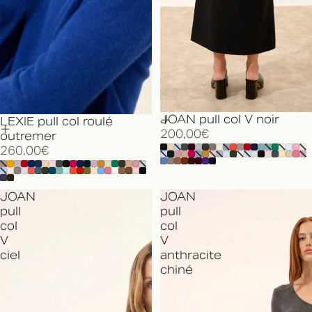
JOAN pull col V noir
LEXIE pull col roulé
200,00€
outremer
260,00€
JOAN
JOAN
pull
pull
col
col
V
V
ciel
anthracite
chiné