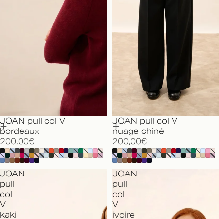
JOAN pull col V
JOAN pull col V
bordeaux
nuage chiné
200,00€
200,00€
JOAN
JOAN
pull
pull
col
col
V
V
kaki
ivoire