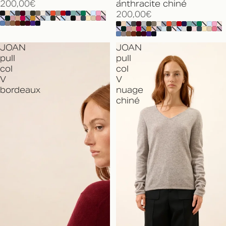
200,00€
anthracite chiné
200,00€
JOAN
JOAN
pull
pull
col
col
V
V
bordeaux
nuage
chiné