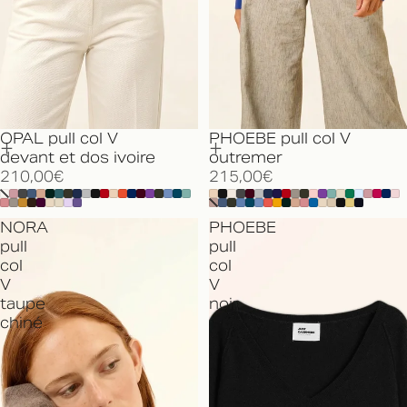
OPAL pull col V
PHOEBE pull col V
devant et dos ivoire
outremer
210,00€
215,00€
NORA
PHOEBE
pull
pull
col
col
V
V
taupe
noir
chiné