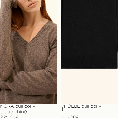
NORA pull col V
PHOEBE pull col V
taupe chiné
noir
225,00€
215,00€