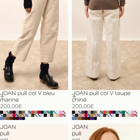
JOAN pull col V bleu
JOAN pull col V taupe
marine
chiné
200,00€
200,00€
JOAN
JOAN
pull
pull