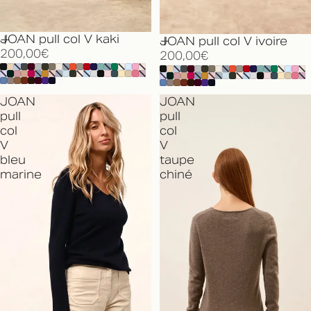
JOAN pull col V kaki
JOAN pull col V ivoire
200,00€
200,00€
JOAN
JOAN
pull
pull
col
col
V
V
bleu
taupe
marine
chiné