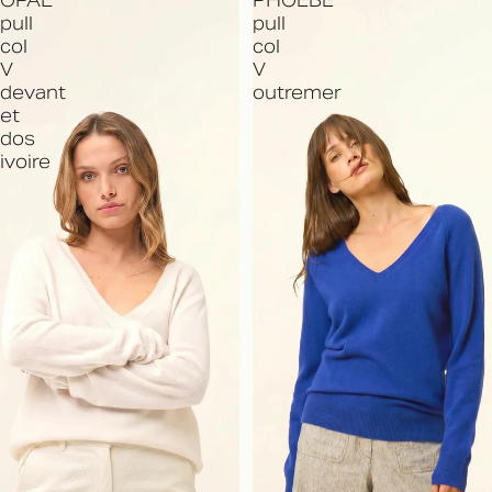
OPAL
PHOEBE
pull
pull
col
col
V
V
devant
outremer
et
dos
ivoire