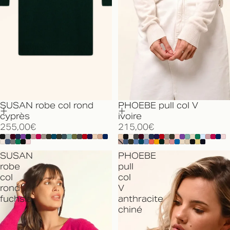
SUSAN robe col rond
PHOEBE pull col V
cyprès
ivoire
255,00€
215,00€
SUSAN
PHOEBE
robe
pull
col
col
rond
V
fuchsia
anthracite
chiné