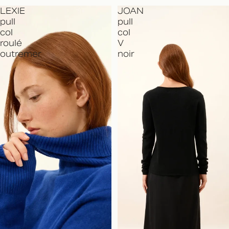
LEXIE
JOAN
pull
pull
col
col
roulé
V
outremer
noir