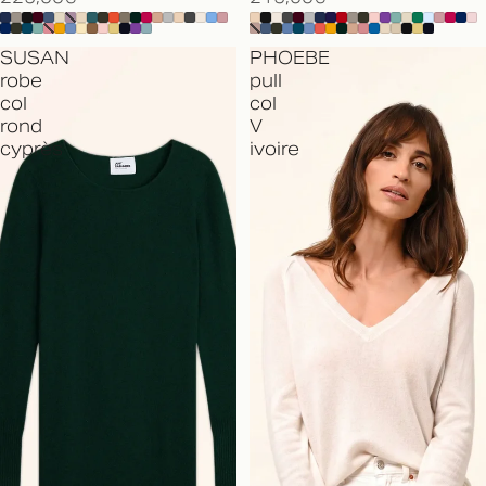
SUSAN
PHOEBE
robe
pull
col
col
rond
V
cyprès
ivoire