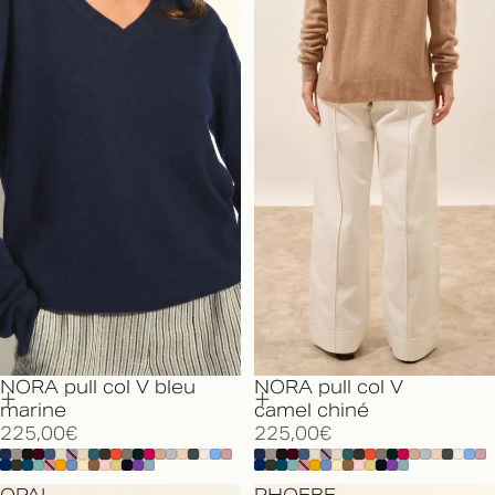
NORA pull col V bleu
NORA pull col V
marine
camel chiné
225,00€
225,00€