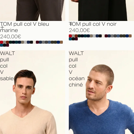
TOM pull col V bleu
TOM pull col V noir
marine
240,00€
240,00€
WALT
WALT
pull
pull
col
col
V
V
sable
océan
chiné