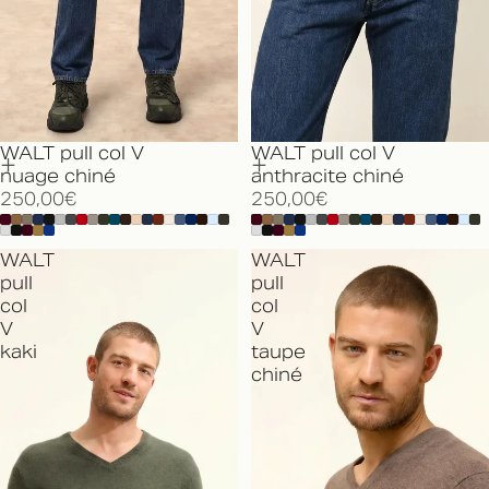
WALT pull col V
WALT pull col V
nuage chiné
anthracite chiné
250,00€
250,00€
WALT
WALT
pull
pull
col
col
V
V
kaki
taupe
chiné