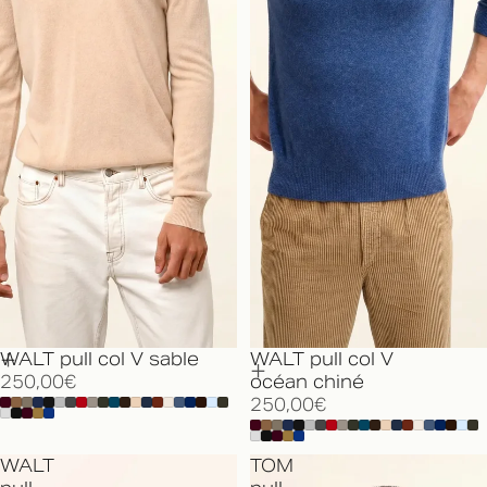
WALT pull col V sable
WALT pull col V
250,00€
océan chiné
250,00€
WALT
TOM