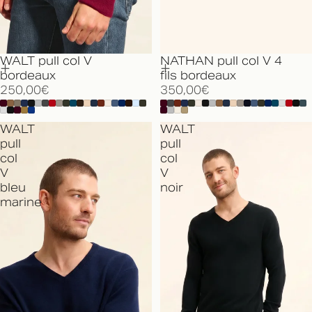
WALT pull col V
NATHAN pull col V 4
bordeaux
fils bordeaux
250,00€
350,00€
WALT
WALT
pull
pull
col
col
V
V
bleu
noir
marine