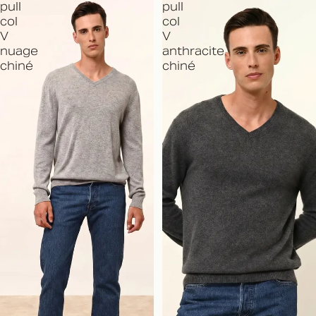
pull
pull
col
col
V
V
nuage
anthracite
chiné
chiné