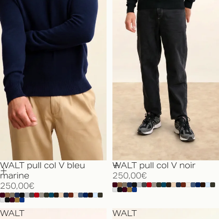
WALT pull col V bleu
WALT pull col V noir
marine
250,00€
250,00€
WALT
WALT