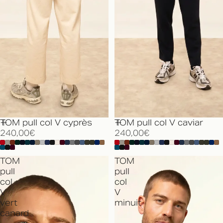
TOM pull col V cyprès
TOM pull col V caviar
240,00€
240,00€
TOM
TOM
pull
pull
col
col
V
V
vert
minuit
canard