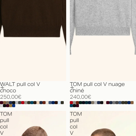
WALT pull col V
TOM pull col V nuage
choco
chiné
250,00€
240,00€
TOM
TOM
pull
pull
col
col
V
V