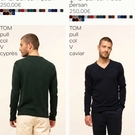
250,00€
persan
250,00€
TOM
TOM
pull
pull
col
col
V
V
cyprès
caviar