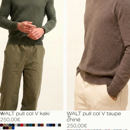
WALT pull col V kaki
WALT pull col V taupe
250,00€
chiné
250,00€