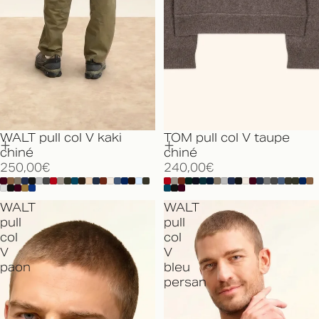
WALT pull col V kaki
TOM pull col V taupe
chiné
chiné
250,00€
240,00€
WALT
WALT
pull
pull
col
col
V
V
paon
bleu
persan