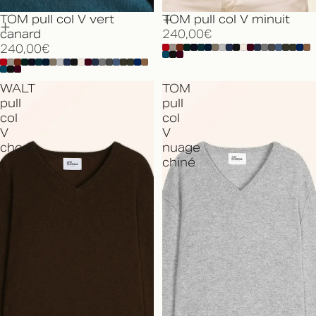
TOM pull col V vert
TOM pull col V minuit
canard
240,00€
240,00€
WALT
TOM
pull
pull
col
col
V
V
choco
nuage
chiné