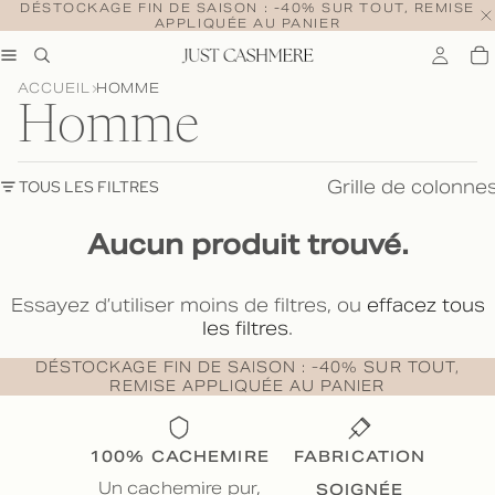
DÉSTOCKAGE FIN DE SAISON : -40% SUR TOUT, REMISE
APPLIQUÉE AU PANIER
ACCUEIL
HOMME
Homme
Grille de colonne
TOUS LES FILTRES
Aucun produit trouvé.
Essayez d’utiliser moins de filtres, ou
effacez tous
les filtres
.
DÉSTOCKAGE FIN DE SAISON : -40% SUR TOUT,
REMISE APPLIQUÉE AU PANIER
100% CACHEMIRE
FABRICATION
SOIGNÉE
Un cachemire pur,