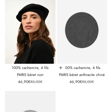
100% cachemire, 4 fils
100% cachemire, 4 fils
Ajouter au panier
PARIS béret noir
PARIS béret anthracite chiné
Prix de vente
Prix normal
Prix de vente
Prix normal
46,90€
85,00€
46,90€
85,00€