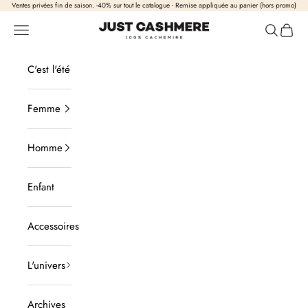
Passer au contenu
Ventes privées fin de saison. -40% sur tout le catalogue - Remise appliquée au panier (hors promo)
Just Cashmere
Ouvrir la navigation
Ouvrir la
Voir l
C'est l'été
Femme
Homme
Enfant
Accessoires
L'univers
Archives