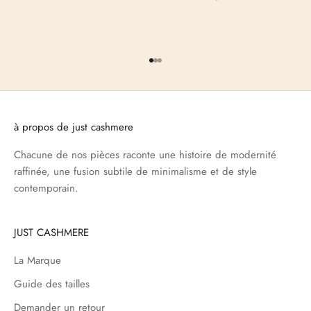
Aller à l'élément 1
Aller à l'élément 2
Aller à l'élément 3
à propos de just cashmere
Chacune de nos pièces raconte une histoire de modernité
raffinée, une fusion subtile de minimalisme et de style
contemporain.
JUST CASHMERE
La Marque
Guide des tailles
Demander un retour