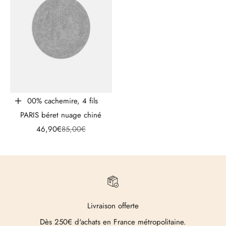
100% cachemire, 4 fils
Ajouter au panier
PARIS béret nuage chiné
Prix de vente
Prix normal
46,90€
85,00€
Livraison offerte
Dès 250€ d'achats en France métropolitaine.