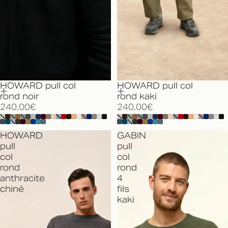
HOWARD pull col
HOWARD pull col
rond noir
rond kaki
240,00€
240,00€
HOWARD
GABIN
pull
pull
col
col
rond
rond
anthracite
4
chiné
fils
kaki