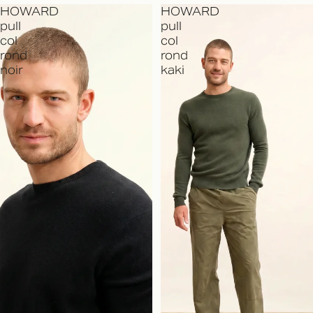
HOWARD
HOWARD
pull
pull
col
col
rond
rond
noir
kaki