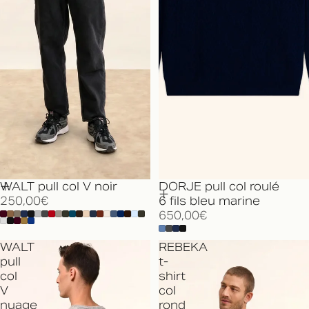
WALT pull col V noir
DORJE pull col roulé
250,00€
6 fils bleu marine
650,00€
WALT
REBEKA
pull
t-
col
shirt
V
col
nuage
rond