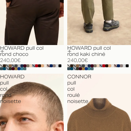
HOWARD pull col
HOWARD pull col
rond choco
rond kaki chiné
240,00€
240,00€
HOWARD
CONNOR
pull
pull
col
col
rond
roulé
noisette
noisette