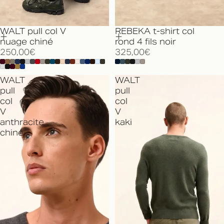
WALT pull col V
REBEKA t-shirt col
nuage chiné
rond 4 fils noir
250,00€
325,00€
WALT
WALT
pull
pull
col
col
V
V
anthracite
kaki
chiné