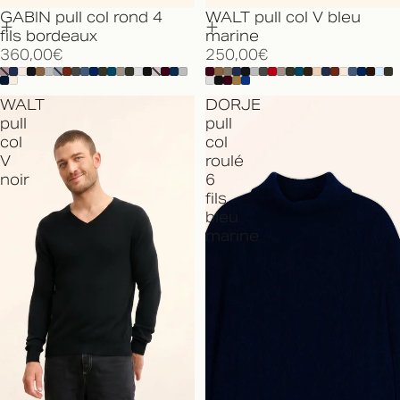
GABIN pull col rond 4
WALT pull col V bleu
fils bordeaux
marine
360,00€
250,00€
WALT
DORJE
pull
pull
col
col
V
roulé
noir
6
fils
bleu
marine