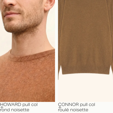
HOWARD pull col
CONNOR pull col
rond noisette
roulé noisette