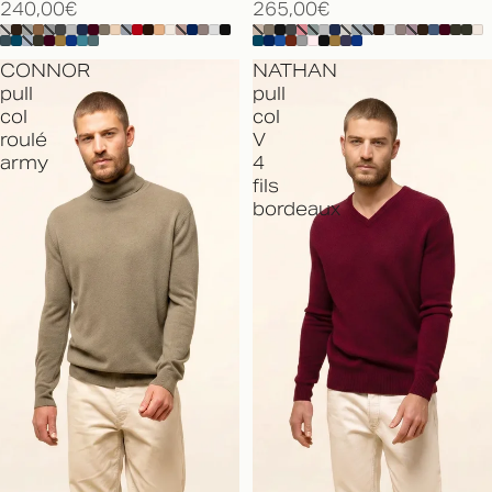
240,00€
265,00€
CONNOR
NATHAN
pull
pull
col
col
roulé
V
army
4
fils
bordeaux