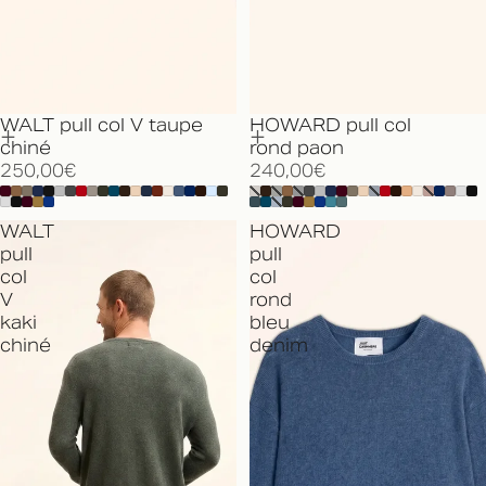
WALT pull col V taupe
HOWARD pull col
chiné
rond paon
250,00€
240,00€
WALT
HOWARD
pull
pull
col
col
V
rond
kaki
bleu
chiné
denim