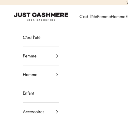
Passer au contenu
V
Just Cashmere
C'est l'été
Femme
Homme
E
C'est l'été
Femme
Homme
Enfant
Accessoires