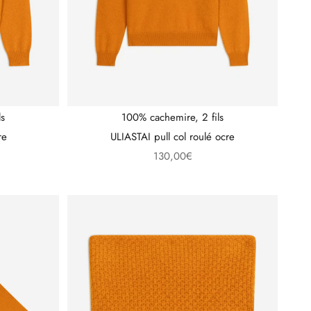
ls
100% cachemire, 2 fils
re
ULIASTAI pull col roulé ocre
Prix de vente
130,00€