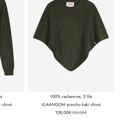
ls
100% cachemire, 2 fils
i chiné
ULAANGOM poncho kaki chiné
Prix de vente
Prix normal
108,00€
135,00€