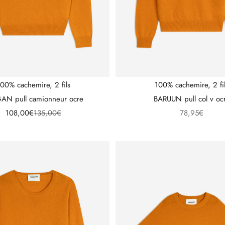
00% cachemire, 2 fils
100% cachemire, 2 fi
AN pull camionneur ocre
BARUUN pull col v oc
Prix de vente
Prix normal
Prix de vente
108,00€
135,00€
78,95€