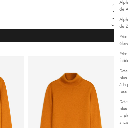
Alph
de A
Alph
de Z
Prix:
élev
Prix
faibl
Date
plus
à la 
réce
Date
plus
la pl
anci