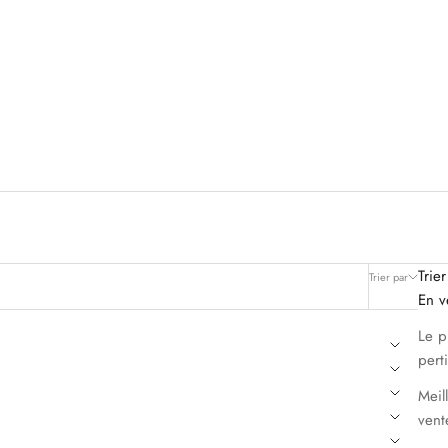
Trier
Trier par
Filtrer
En v
Le p
pert
Meil
vent