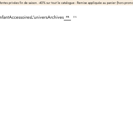
entes privées fin de saison. -40% sur tout le catalogue - Remise appliquée au panier (hors prom
nfant
Accessoires
L'univers
Archives
FR
EN