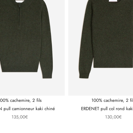
00% cachemire, 2 fils
100% cachemire, 2 fi
pull camionneur kaki chiné
ERDENET pull col rond kak
Prix de vente
Prix de vente
135,00€
130,00€