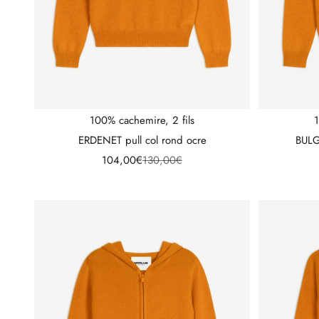
100% cachemire, 2 fils
1
ERDENET pull col rond ocre
BULG
Prix de vente
Prix normal
104,00€
130,00€