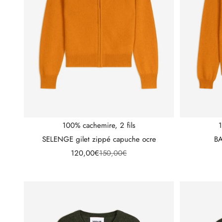
100% cachemire, 2 fils
1
SELENGE gilet zippé capuche ocre
BA
Prix de vente
Prix normal
120,00€
150,00€