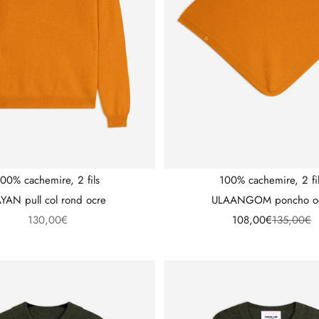
00% cachemire, 2 fils
100% cachemire, 2 fi
YAN pull col rond ocre
ULAANGOM poncho o
Prix de vente
Prix de vente
Prix norma
130,00€
108,00€
135,00€