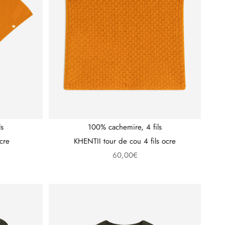
ls
100% cachemire, 4 fils
cre
KHENTII tour de cou 4 fils ocre
l
Prix de vente
60,00€