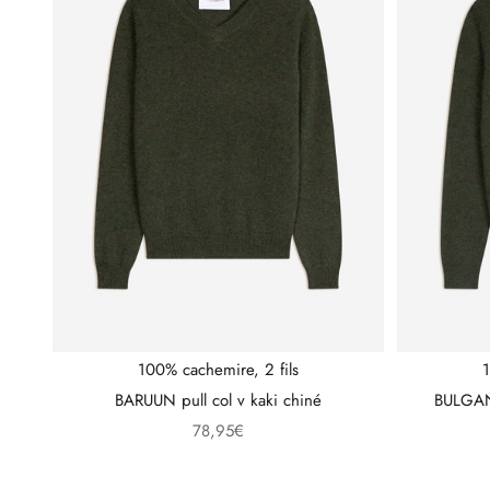
100% cachemire, 2 fils
1
BARUUN pull col v kaki chiné
BULGAN 
Prix de vente
78,95€