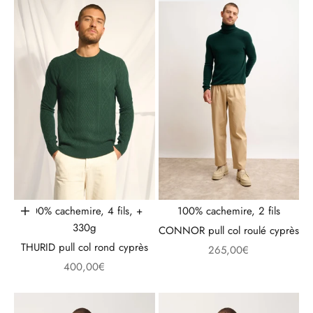
100% cachemire, 4 fils, +
100% cachemire, 2 fils
Choisir les options
330g
CONNOR pull col roulé cyprès
THURID pull col rond cyprès
Prix de vente
265,00€
Prix de vente
400,00€