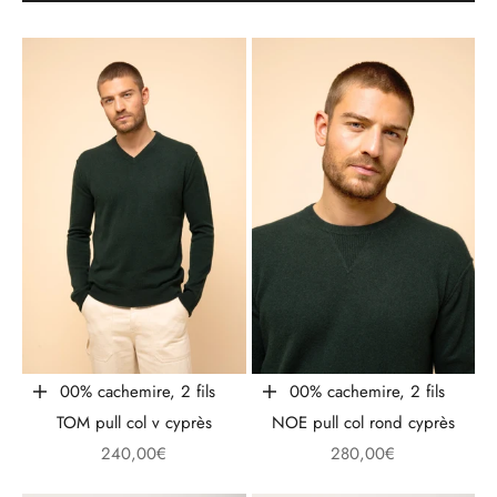
100% cachemire, 2 fils
100% cachemire, 2 fils
Choisir les options
Choisir les options
TOM pull col v cyprès
NOE pull col rond cyprès
Prix de vente
Prix de vente
240,00€
280,00€