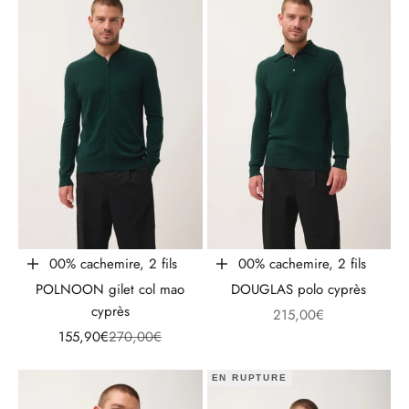
100% cachemire, 2 fils
100% cachemire, 2 fils
Choisir les options
Choisir les options
POLNOON gilet col mao
DOUGLAS polo cyprès
cyprès
Prix de vente
215,00€
Prix de vente
Prix normal
155,90€
270,00€
EN RUPTURE