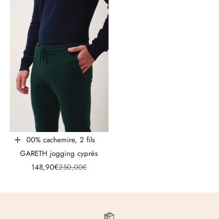
100% cachemire, 2 fils
Choisir les options
GARETH jogging cyprès
Prix de vente
Prix normal
148,90€
250,00€