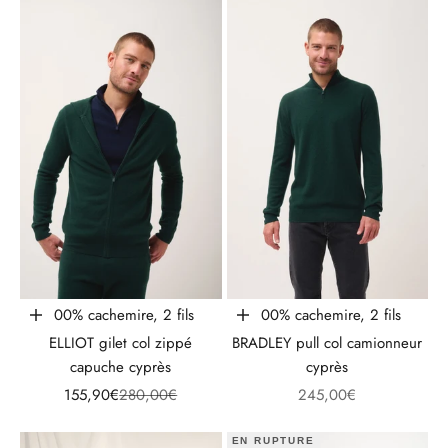
100% cachemire, 2 fils
100% cachemire, 2 fils
Choisir les options
Choisir les options
ELLIOT gilet col zippé
BRADLEY pull col camionneur
capuche cyprès
cyprès
Prix de vente
Prix normal
Prix de vente
155,90€
280,00€
245,00€
EN RUPTURE