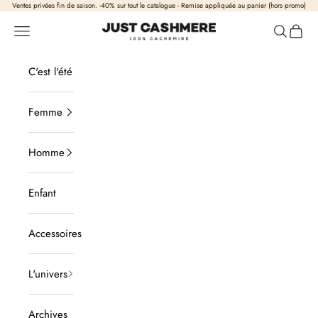
Passer au contenu
Ventes privées fin de saison. -40% sur tout le catalogue - Remise appliquée au panier (hors promo)
Just Cashmere
Ouvrir la navigation
Ouvrir la
Voir l
C'est l'été
Femme
Homme
Enfant
Accessoires
L'univers
Archives