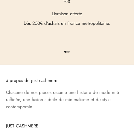
Livraison offerte
Dès 250€ d'achats en France métropolitaine.
Aller à l'élément 1
Aller à l'élément 2
Aller à l'élément 3
à propos de just cashmere
Chacune de nos pièces raconte une histoire de modernité
raffinée, une fusion subtile de minimalisme et de style
contemporain.
JUST CASHMERE