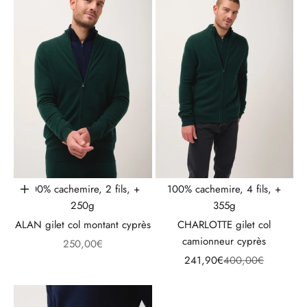
100% cachemire, 2 fils, +
100% cachemire, 4 fils, +
Choisir les options
250g
355g
ALAN gilet col montant cyprès
CHARLOTTE gilet col
camionneur cyprès
Prix de vente
250,00€
Prix de vente
Prix normal
241,90€
400,00€