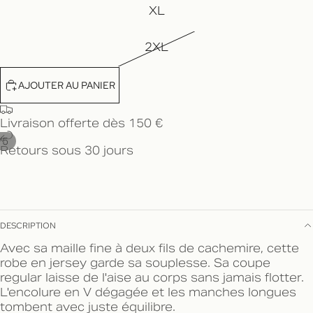
XL
2XL
AJOUTER AU PANIER
Livraison offerte dès 150 €
/
5
Retours sous 30 jours
DESCRIPTION
Avec sa maille fine à deux fils de cachemire, cette
robe en jersey garde sa souplesse. Sa coupe
regular laisse de l'aise au corps sans jamais flotter.
L'encolure en V dégagée et les manches longues
tombent avec juste équilibre.