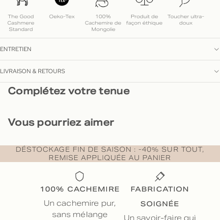
The Good
Oeko-Tex
100%
Produit de
Toucher ultra-
Cashmere
Cachemire de
façon éthique
doux
Standard
Mongolie
ENTRETIEN
LIVRAISON & RETOURS
Complétez votre tenue
Vous pourriez aimer
DÉSTOCKAGE FIN DE SAISON : -40% SUR TOUT,
REMISE APPLIQUÉE AU PANIER
100% CACHEMIRE
FABRICATION
SOIGNÉE
Un cachemire pur,
sans mélange
Un savoir-faire qui