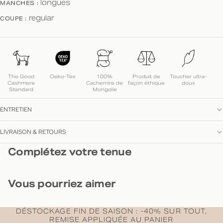
MANCHES :
longues
COUPE :
regular
The Good
Oeko-Tex
100%
Produit de
Toucher ultra-
Cashmere
Cachemire de
façon éthique
doux
Standard
Mongolie
ENTRETIEN
LIVRAISON & RETOURS
Complétez votre tenue
Vous pourriez aimer
DÉSTOCKAGE FIN DE SAISON : -40% SUR TOUT,
REMISE APPLIQUÉE AU PANIER