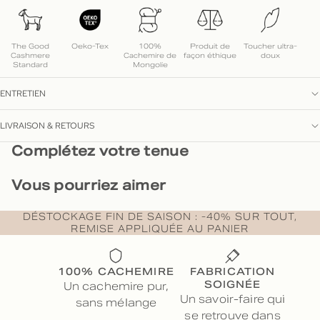
The Good
Oeko-Tex
100%
Produit de
Toucher ultra-
Cashmere
Cachemire de
façon éthique
doux
Standard
Mongolie
ENTRETIEN
LIVRAISON & RETOURS
Complétez votre tenue
Vous pourriez aimer
DÉSTOCKAGE FIN DE SAISON : -40% SUR TOUT,
REMISE APPLIQUÉE AU PANIER
100% CACHEMIRE
FABRICATION
SOIGNÉE
Un cachemire pur,
Un savoir-faire qui
sans mélange
se retrouve dans