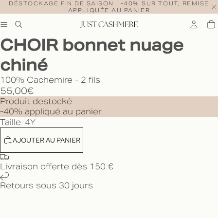
DÉSTOCKAGE FIN DE SAISON : -40% SUR TOUT, REMISE
APPLIQUÉE AU PANIER
CHOIR bonnet nuage
chiné
100% Cachemire - 2 fils
55,00€
Produit destocké
-40% appliqué au panier
Taille
4Y
AJOUTER AU PANIER
Livraison offerte dès 150 €
Retours sous 30 jours