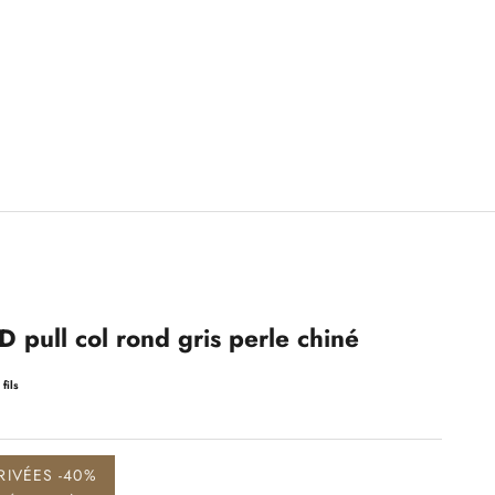
ull col rond gris perle chiné
fils
RIVÉES -40%