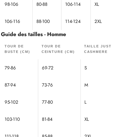
98-106
80-88
106-114
XL
106-116
88-100
114-124
2XL
Guide des tailles - Homme
TOUR DE
TOUR DE
TAILLE JUST
BUSTE (CM)
CEINTURE (CM)
CASHMERE
79-86
69-72
S
87-94
73-76
M
95-102
77-80
L
103-110
81-84
XL
111-118
85-88
2XL