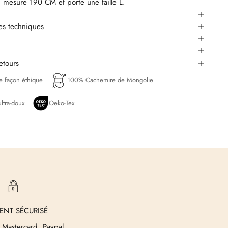
mesure 190 CM et porte une taille L.
ues techniques
retours
de façon éthique
100% Cachemire de Mongolie
ltra-doux
Oeko-Tex
ENT SÉCURISÉ
 Mastercard, Paypal,