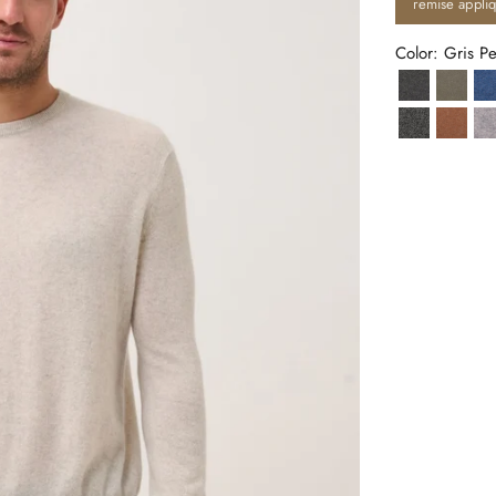
remise appli
Color: Gris P
Anthracite
Army
Noir/Blanc
Noise