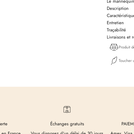
Le mannequin 
Description
Caractéristiq
Entretien
Traçabilité
Livraisons et 
Produit 
Toucher u
ferte
Échanges gratuits
PAIEM
 en France
Vous disposez d'un délai de 30 jours
Amex, Visa,