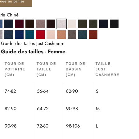
quée au panier
erle Chiné
 Chiné
Bleu Denim
Bleu Nuit Chiné
Bordeaux
Café
Caribou Chiné
Choco
Gris Perle Chiné
Ivoire
Kaki
Kaki Chiné
Navy
Noir
tte
Nuage Chiné
Ocean Chiné
Outremer
Paon
Rouge
Sable
Sahara
Taupe Chiné
Vert Canard Chiné
Écureuil
Guide des tailles Just Cashmere
Guide des tailles - Femme
TOUR DE
TOUR DE
TOUR DE
TAILLE
POITRINE
TAILLE
BASSIN
JUST
(CM)
(CM)
(CM)
CASHMERE
74-82
56-64
82-90
S
82-90
64-72
90-98
M
90-98
72-80
98-106
L