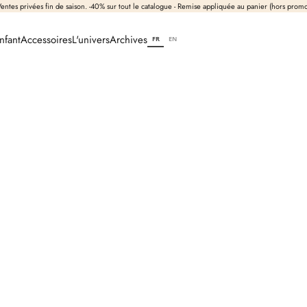
entes privées fin de saison. -40% sur tout le catalogue - Remise appliquée au panier (hors prom
nfant
Accessoires
L'univers
Archives
FR
EN