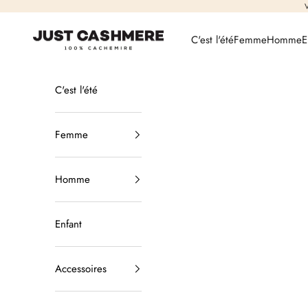
Passer au contenu
V
Just Cashmere
C'est l'été
Femme
Homme
E
C'est l'été
Femme
Homme
Enfant
Accessoires