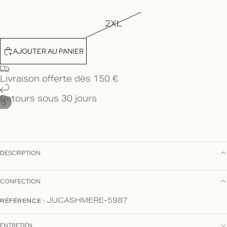
2XL
AJOUTER AU PANIER
Livraison offerte dès 150 €
Retours sous 30 jours
/
5
DESCRIPTION
CONFECTION
RÉFÉRENCE :
JUCASHMERE-5987
ENTRETIEN