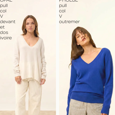
OPAL
PHOEBE
pull
pull
col
col
V
V
devant
outremer
et
dos
ivoire