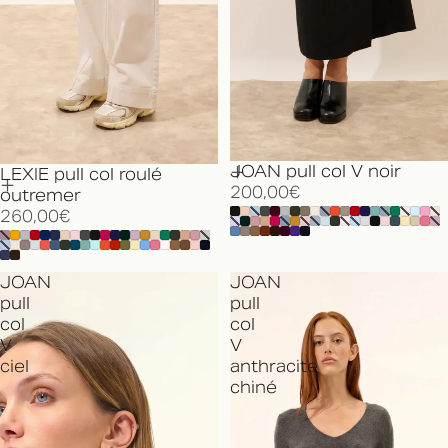
JOAN pull col V noir
LEXIE pull col roulé
200,00€
outremer
260,00€
JOAN
JOAN
pull
pull
col
col
V
V
ciel
anthracite
chiné