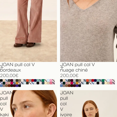
JOAN pull col V
JOAN pull col V
bordeaux
nuage chiné
200,00€
200,00€
JOAN
JOAN
pull
pull
col
col
V
V
kaki
ivoire