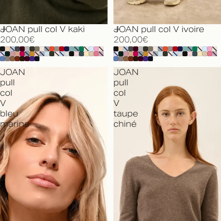
JOAN pull col V kaki
JOAN pull col V ivoire
200,00€
200,00€
JOAN
JOAN
pull
pull
col
col
V
V
bleu
taupe
marine
chiné