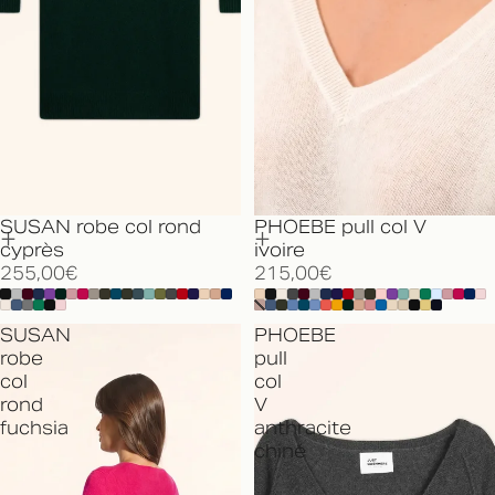
SUSAN robe col rond
PHOEBE pull col V
cyprès
ivoire
255,00€
215,00€
SUSAN
PHOEBE
robe
pull
col
col
rond
V
fuchsia
anthracite
chiné