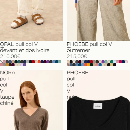
OPAL pull col V
PHOEBE pull col V
devant et dos ivoire
outremer
210,00€
215,00€
NORA
PHOEBE
pull
pull
col
col
V
V
taupe
noir
chiné