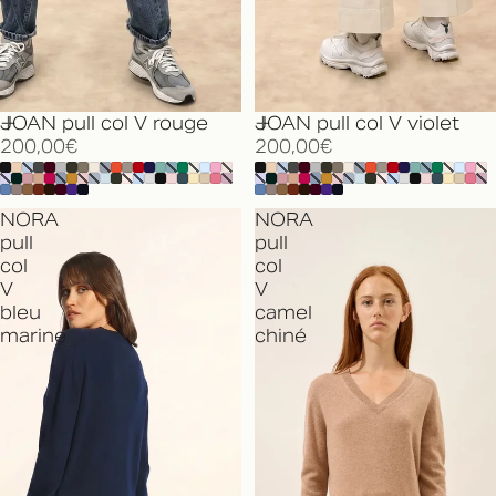
JOAN pull col V rouge
JOAN pull col V violet
200,00€
200,00€
NORA
NORA
pull
pull
col
col
V
V
bleu
camel
marine
chiné