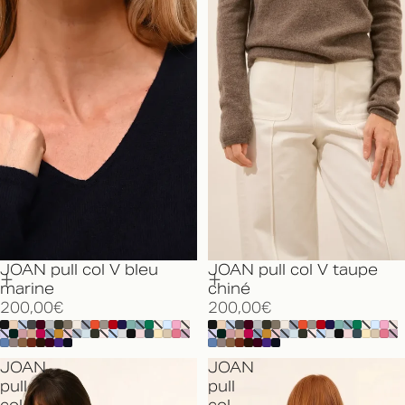
JOAN pull col V bleu
JOAN pull col V taupe
marine
chiné
200,00€
200,00€
JOAN
JOAN
pull
pull