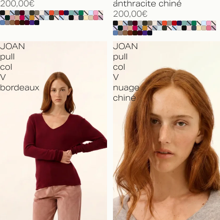
200,00€
anthracite chiné
200,00€
JOAN
JOAN
pull
pull
col
col
V
V
bordeaux
nuage
chiné