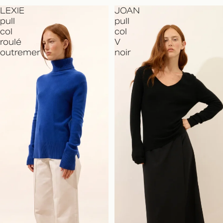
LEXIE
JOAN
pull
pull
col
col
roulé
V
outremer
noir