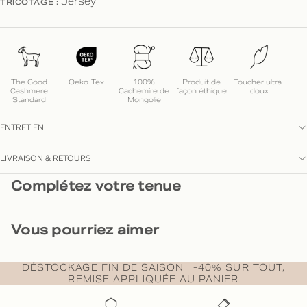
TRICOTAGE :
Jersey
The Good
Oeko-Tex
100%
Produit de
Toucher ultra-
Cashmere
Cachemire de
façon éthique
doux
Standard
Mongolie
ENTRETIEN
LIVRAISON & RETOURS
Complétez votre tenue
Vous pourriez aimer
DÉSTOCKAGE FIN DE SAISON : -40% SUR TOUT,
REMISE APPLIQUÉE AU PANIER