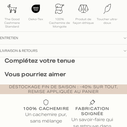
The Good
Oeko-Tex
100%
Produit de
Toucher ultra-
Cashmere
Cachemire de
façon éthique
doux
Standard
Mongolie
ENTRETIEN
LIVRAISON & RETOURS
Complétez votre tenue
Vous pourriez aimer
DÉSTOCKAGE FIN DE SAISON : -40% SUR TOUT,
REMISE APPLIQUÉE AU PANIER
100% CACHEMIRE
FABRICATION
SOIGNÉE
Un cachemire pur,
Un savoir-faire qui
sans mélange
se retrouve dans