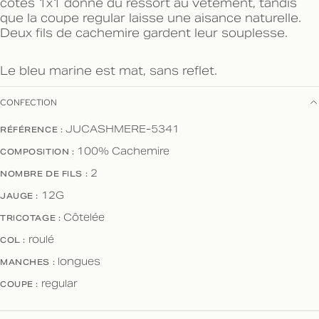
côtes 1x1 donne du ressort au vêtement, tandis
que la coupe regular laisse une aisance naturelle.
Deux fils de cachemire gardent leur souplesse.
Le bleu marine est mat, sans reflet.
CONFECTION
JUCASHMERE-5341
RÉFÉRENCE :
100% Cachemire
COMPOSITION :
2
NOMBRE DE FILS :
12G
JAUGE :
Côtelée
TRICOTAGE :
roulé
COL :
longues
MANCHES :
regular
COUPE :