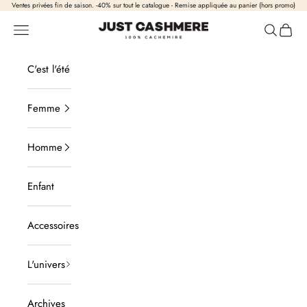
Passer au contenu
Ventes privées fin de saison. -40% sur tout le catalogue - Remise appliquée au panier (hors promo)
Just Cashmere
Ouvrir la navigation
Ouvrir la
Voir l
C'est l'été
Femme
Homme
Enfant
Accessoires
L'univers
Archives