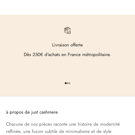
Livraison offerte
Dès 250€ d'achats en France métropolitaine.
Aller à l'élément 1
Aller à l'élément 2
Aller à l'élément 3
à propos de just cashmere
Chacune de nos pièces raconte une histoire de modernité
raffinée, une fusion subtile de minimalisme et de style