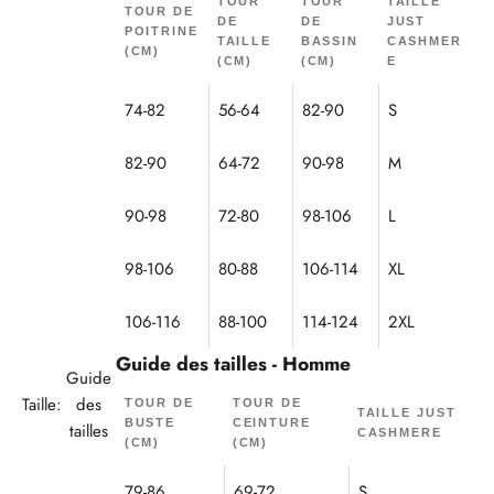
TOUR
TOUR
TAILLE
TOUR DE
DE
DE
JUST
POITRINE
TAILLE
BASSIN
CASHMER
(CM)
(CM)
(CM)
E
74-82
56-64
82-90
S
82-90
64-72
90-98
M
90-98
72-80
98-106
L
98-106
80-88
106-114
XL
106-116
88-100
114-124
2XL
Guide des tailles - Homme
Guide
Taille:
des
TOUR DE
TOUR DE
TAILLE JUST
BUSTE
CEINTURE
tailles
CASHMERE
(CM)
(CM)
79-86
69-72
S