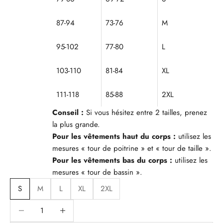
87-94
73-76
M
95-102
77-80
L
103-110
81-84
XL
111-118
85-88
2XL
Conseil :
Si vous hésitez entre 2 tailles, prenez
la plus grande.
Pour les vêtements haut du corps :
utilisez les
mesures « tour de poitrine » et « tour de taille ».
Pour les vêtements bas du corps :
utilisez les
mesures « tour de bassin ».
S
M
L
XL
2XL
Diminuer la quantité
Diminuer la quantité