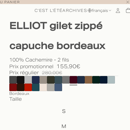
U PANIER
C'EST L'ÉTÉ
ARCHIVES
français
ELLIOT gilet zippé
capuche bordeaux
100% Cachemire - 2 fils
155,90€
Prix promotionnel
Prix régulier
280,00€
Bordeaux
Taille
S
M