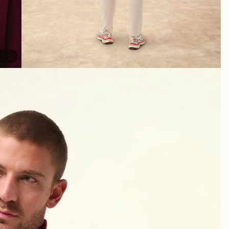
/
1
5