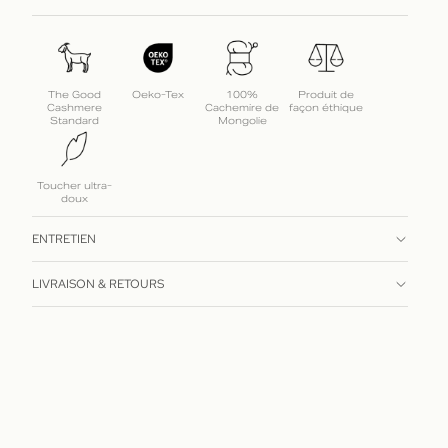
The Good
Oeko-Tex
100%
Produit de
Cashmere
Cachemire de
façon éthique
Standard
Mongolie
Toucher ultra-
doux
ENTRETIEN
LIVRAISON & RETOURS