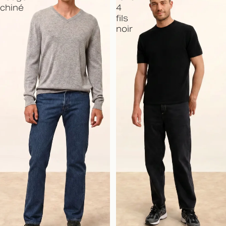
chiné
4
fils
noir