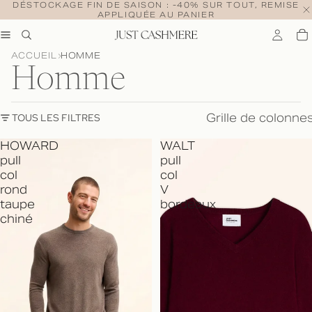
DÉSTOCKAGE FIN DE SAISON : -40% SUR TOUT, REMISE
APPLIQUÉE AU PANIER
ACCUEIL
HOMME
Homme
Grille de colonne
TOUS LES FILTRES
HOWARD
WALT
pull
pull
col
col
rond
V
taupe
bordeaux
chiné