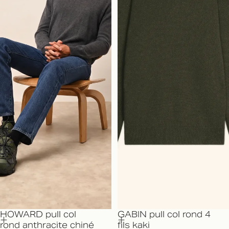
HOWARD pull col
GABIN pull col rond 4
rond anthracite chiné
fils kaki