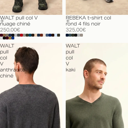
WALT pull col V
REBEKA t-shirt col
nuage chiné
rond 4 fils noir
250,00€
325,00€
WALT
WALT
pull
pull
col
col
V
V
anthracite
kaki
chiné