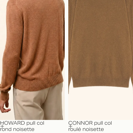
HOWARD pull col
CONNOR pull col
rond noisette
roulé noisette