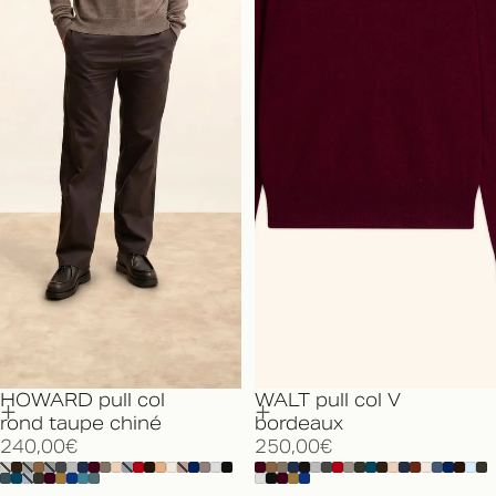
HOWARD pull col
WALT pull col V
rond taupe chiné
bordeaux
240,00€
250,00€