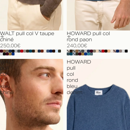
WALT pull col V taupe
HOWARD pull col
chiné
rond paon
250,00€
240,00€
WALT
HOWARD
pull
pull
col
col
V
rond
kaki
bleu
chiné
denim