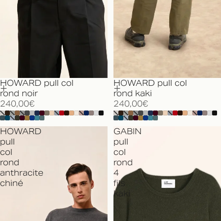
HOWARD pull col
HOWARD pull col
rond noir
rond kaki
240,00€
240,00€
HOWARD
GABIN
pull
pull
col
col
rond
rond
anthracite
4
chiné
fils
kaki