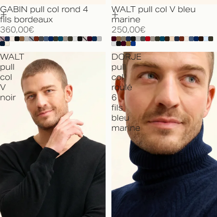
GABIN pull col rond 4
WALT pull col V bleu
fils bordeaux
marine
360,00€
250,00€
WALT
DORJE
pull
pull
col
col
V
roulé
noir
6
fils
bleu
marine