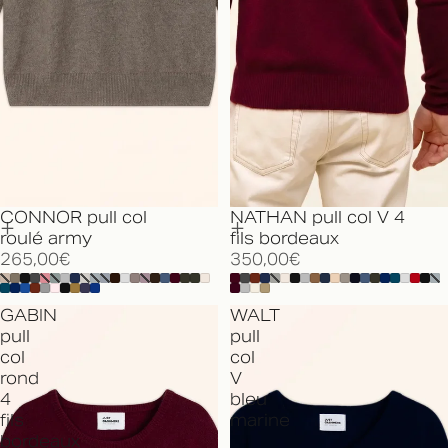
NATHAN pull col V 4
CONNOR pull col
fils bordeaux
roulé army
350,00€
265,00€
GABIN
WALT
pull
pull
col
col
rond
V
4
bleu
fils
marine
bordeaux