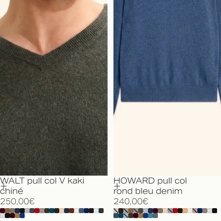
WALT pull col V kaki
HOWARD pull col
chiné
rond bleu denim
250,00€
240,00€