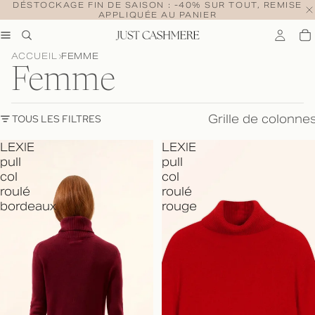
DÉSTOCKAGE FIN DE SAISON : -40% SUR TOUT, REMISE
APPLIQUÉE AU PANIER
ACCUEIL
FEMME
Femme
Grille de colonne
TOUS LES FILTRES
LEXIE
LEXIE
pull
pull
col
col
roulé
roulé
bordeaux
rouge