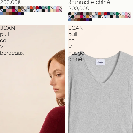
200,00€
anthracite chiné
200,00€
JOAN
JOAN
pull
pull
col
col
V
V
bordeaux
nuage
chiné