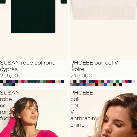
SUSAN robe col rond
PHOEBE pull col V
cyprès
ivoire
255,00€
215,00€
SUSAN
PHOEBE
robe
pull
col
col
rond
V
fuchsia
anthracite
chiné