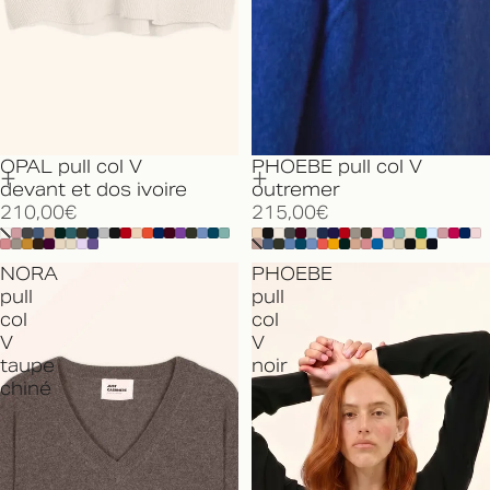
OPAL pull col V
PHOEBE pull col V
devant et dos ivoire
outremer
210,00€
215,00€
NORA
PHOEBE
pull
pull
col
col
V
V
taupe
noir
chiné