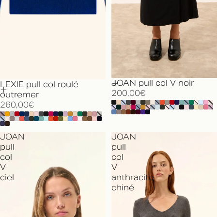
JOAN pull col V noir
LEXIE pull col roulé
200,00€
outremer
260,00€
JOAN
JOAN
pull
pull
col
col
V
V
ciel
anthracite
chiné