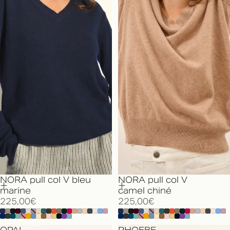
NORA pull col V bleu
NORA pull col V
marine
camel chiné
225,00€
225,00€