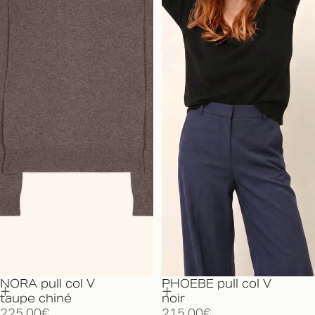
NORA pull col V
PHOEBE pull col V
taupe chiné
noir
225,00€
215,00€