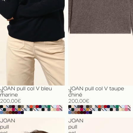
JOAN pull col V bleu
JOAN pull col V taupe
marine
chiné
200,00€
200,00€
JOAN
JOAN
pull
pull