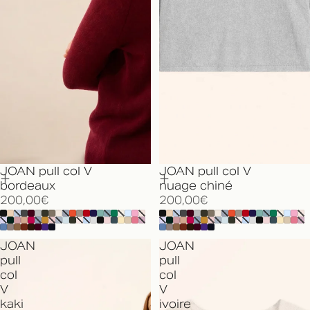
JOAN pull col V
JOAN pull col V
bordeaux
nuage chiné
200,00€
200,00€
JOAN
JOAN
pull
pull
col
col
V
V
kaki
ivoire