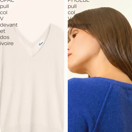
OPAL
PHOEBE
pull
pull
col
col
V
V
devant
outremer
et
dos
ivoire