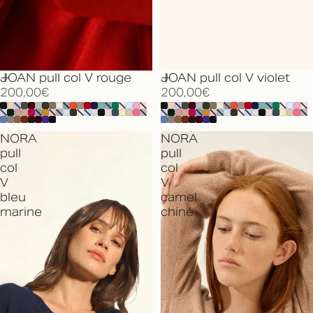
JOAN pull col V rouge
JOAN pull col V violet
200,00€
200,00€
NORA
NORA
pull
pull
col
col
V
V
bleu
camel
marine
chiné