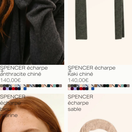
SPENCER écharpe
SPENCER écharpe
anthracite chiné
kaki chiné
140,00€
140,00€
SPENCER
SPENCER
écharpe
écharpe
bleu
sable
marine