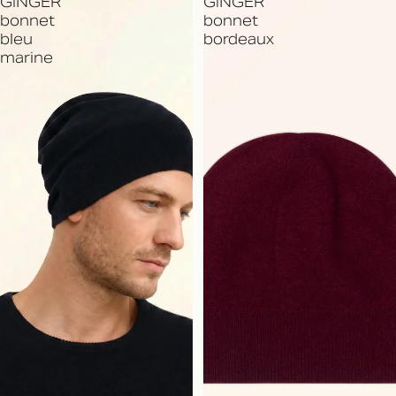
GINGER
GINGER
bonnet
bonnet
bleu
bordeaux
marine