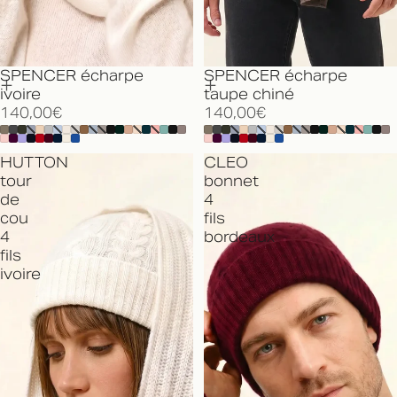
SPENCER écharpe
SPENCER écharpe
ivoire
taupe chiné
140,00€
140,00€
HUTTON
CLEO
tour
bonnet
de
4
cou
fils
4
bordeaux
fils
ivoire