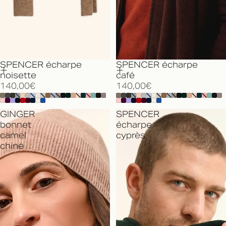
SPENCER écharpe
SPENCER écharpe
noisette
café
140,00€
140,00€
GINGER
SPENCER
bonnet
écharpe
camel
cyprès
chiné