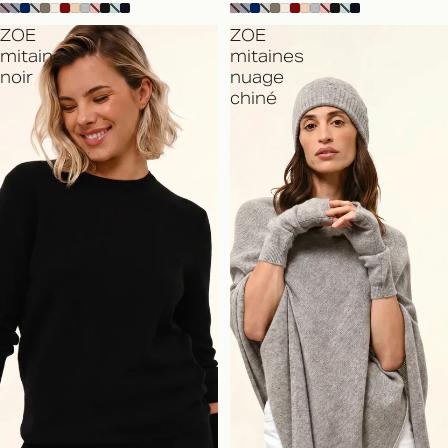
ZOE
ZOE
mitaines
mitaines
noir
nuage
chiné