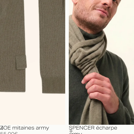
ZOE mitaines army
SPENCER écharpe