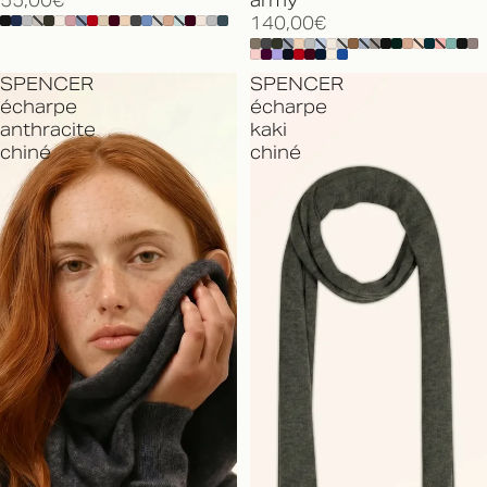
55,00€
army
140,00€
SPENCER
SPENCER
écharpe
écharpe
anthracite
kaki
chiné
chiné