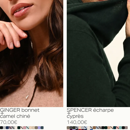
GINGER bonnet
SPENCER écharpe
camel chiné
cyprès
70,00€
140,00€