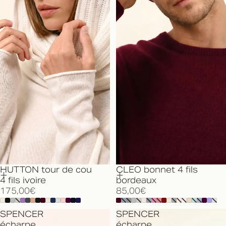
HUTTON tour de cou
CLEO bonnet 4 fils
4 fils ivoire
bordeaux
175,00€
85,00€
SPENCER
SPENCER
écharpe
écharpe