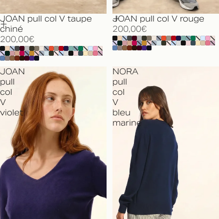
JOAN pull col V taupe
JOAN pull col V rouge
chiné
200,00€
200,00€
JOAN
NORA
pull
pull
col
col
V
V
violet
bleu
marine