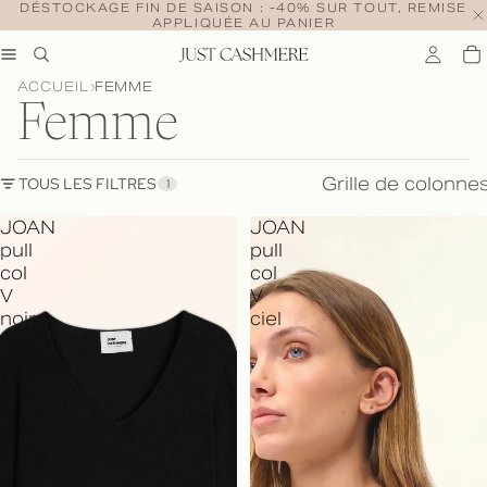
DÉSTOCKAGE FIN DE SAISON : -40% SUR TOUT, REMISE
APPLIQUÉE AU PANIER
ACCUEIL
FEMME
Femme
Grille de colonne
TOUS LES FILTRES
1
JOAN
JOAN
pull
pull
col
col
V
V
noir
ciel