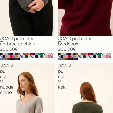
JOAN pull col V
JOAN pull col V
anthracite chiné
bordeaux
200,00€
200,00€
JOAN
JOAN
pull
pull
col
col
V
V
nuage
kaki
chiné