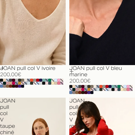
JOAN pull col V ivoire
JOAN pull col V bleu
200,00€
marine
200,00€
JOAN
JOAN
pull
pull
col
col
V
V
taupe
rouge
chiné