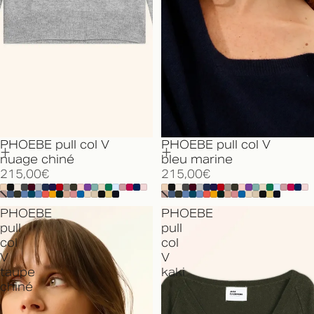
PHOEBE pull col V
PHOEBE pull col V
nuage chiné
bleu marine
215,00€
215,00€
PHOEBE
PHOEBE
pull
pull
col
col
V
V
taupe
kaki
chiné