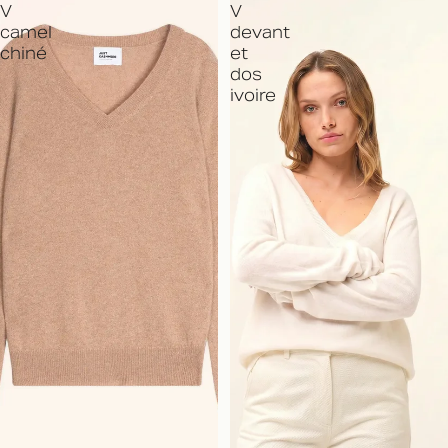
V
V
camel
devant
chiné
et
dos
ivoire