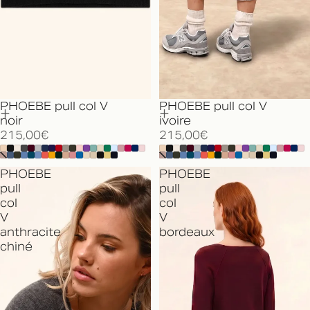
PHOEBE pull col V
PHOEBE pull col V
noir
ivoire
215,00€
215,00€
PHOEBE
PHOEBE
pull
pull
col
col
V
V
anthracite
bordeaux
chiné