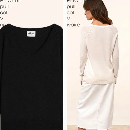
PHOEBE
PHOEBE
pull
pull
col
col
V
V
noir
ivoire