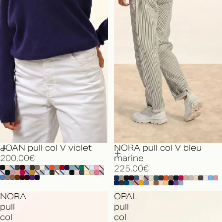
JOAN pull col V violet
NORA pull col V bleu
200,00€
marine
225,00€
NORA
OPAL
pull
pull
col
col