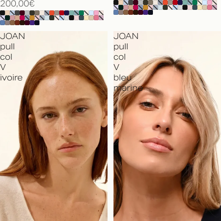
200,00€
JOAN
JOAN
pull
pull
col
col
V
V
ivoire
bleu
marine