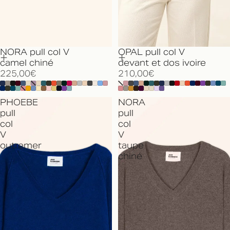
NORA pull col V
OPAL pull col V
camel chiné
devant et dos ivoire
225,00€
210,00€
PHOEBE
NORA
pull
pull
col
col
V
V
outremer
taupe
chiné