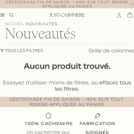
DÉSTOCKAGE FIN DE SAISON : -40% SUR TOUT, REMISE
APPLIQUÉE AU PANIER
ACCUEIL
NOUVEAUTÉS
Nouveautés
Grille de colonne
TOUS LES FILTRES
Aucun produit trouvé.
Essayez d’utiliser moins de filtres, ou
effacez tous
les filtres
.
DÉSTOCKAGE FIN DE SAISON : -40% SUR TOUT,
REMISE APPLIQUÉE AU PANIER
100% CACHEMIRE
FABRICATION
SOIGNÉE
Un cachemire pur,