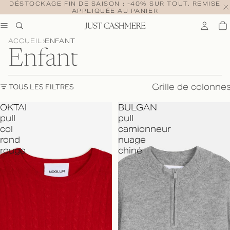
DÉSTOCKAGE FIN DE SAISON : -40% SUR TOUT, REMISE
APPLIQUÉE AU PANIER
ACCUEIL
ENFANT
Enfant
Grille de colonne
TOUS LES FILTRES
OKTAI
BULGAN
pull
pull
col
camionneur
rond
nuage
rouge
chiné