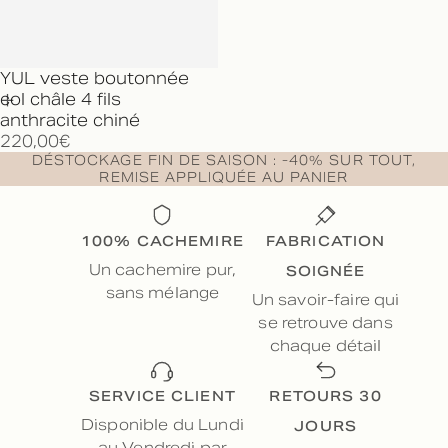
YUL veste boutonnée
col châle 4 fils
anthracite chiné
220,00€
DÉSTOCKAGE FIN DE SAISON : -40% SUR TOUT,
REMISE APPLIQUÉE AU PANIER
100% CACHEMIRE
FABRICATION
SOIGNÉE
Un cachemire pur,
sans mélange
Un savoir-faire qui
se retrouve dans
chaque détail
SERVICE CLIENT
RETOURS 30
JOURS
Disponible du Lundi
au Vendredi par