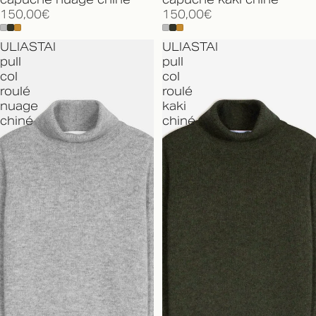
150,00€
150,00€
ULIASTAI
ULIASTAI
pull
pull
col
col
roulé
roulé
nuage
kaki
chiné
chiné