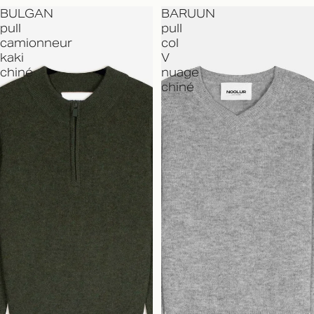
BULGAN
BARUUN
pull
pull
camionneur
col
kaki
V
chiné
nuage
chiné