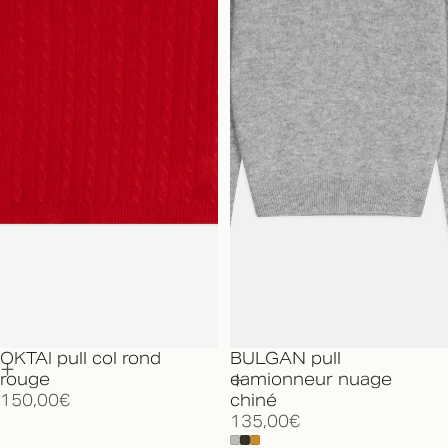
OKTAI pull col rond
BULGAN pull
rouge
camionneur nuage
150,00€
chiné
135,00€