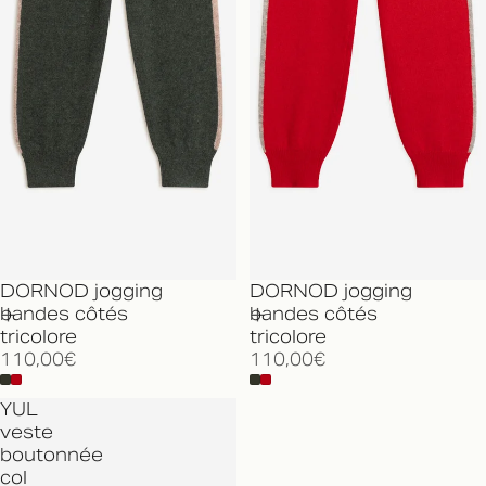
DORNOD jogging
DORNOD jogging
bandes côtés
bandes côtés
tricolore
tricolore
110,00€
110,00€
YUL
veste
boutonnée
col