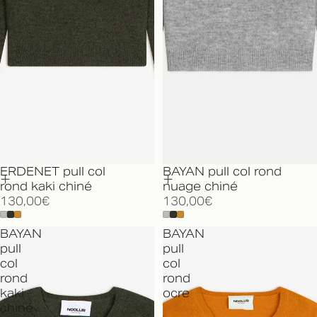
ERDENET pull col
BAYAN pull col rond
rond kaki chiné
nuage chiné
130,00€
130,00€
BAYAN
BAYAN
pull
pull
col
col
rond
rond
kaki
ocre
chiné