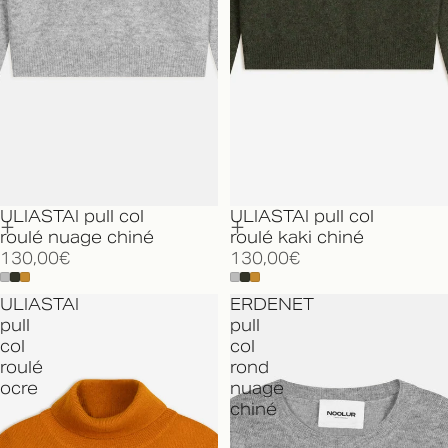
ULIASTAI pull col
ULIASTAI pull col
roulé nuage chiné
roulé kaki chiné
130,00€
130,00€
ULIASTAI
ERDENET
pull
pull
col
col
roulé
rond
ocre
nuage
chiné