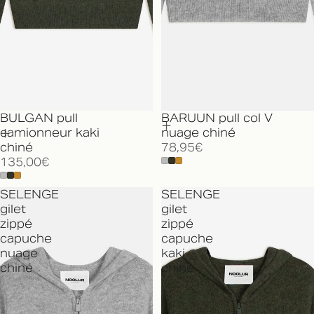
BULGAN pull
BARUUN pull col V
camionneur kaki
nuage chiné
chiné
78,95€
135,00€
SELENGE
SELENGE
gilet
gilet
zippé
zippé
capuche
capuche
nuage
kaki
chiné
chiné