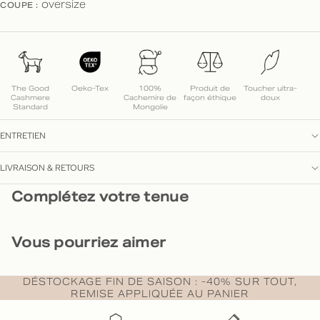
COUPE :
oversize
The Good
Oeko-Tex
100%
Produit de
Toucher ultra-
Cashmere
Cachemire de
façon éthique
doux
Standard
Mongolie
ENTRETIEN
LIVRAISON & RETOURS
Complétez votre tenue
Vous pourriez aimer
DÉSTOCKAGE FIN DE SAISON : -40% SUR TOUT,
REMISE APPLIQUÉE AU PANIER