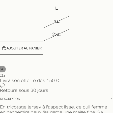
L
XL
2XL
AJOUTER AU PANIER
/
4
Livraison offerte dès 150 €
Retours sous 30 jours
DESCRIPTION
En tricotage jersey à l'aspect lisse, ce pull femme
en cachemire deux fils garde une maille fine. Sa