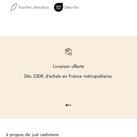
Toucher ultra-doux
Oeko-Tex
Livraison offerte
Dès 250€ d'achats en France métropolitaine.
Aller à l'élément 1
Aller à l'élément 2
Aller à l'élément 3
à propos de just cashmere