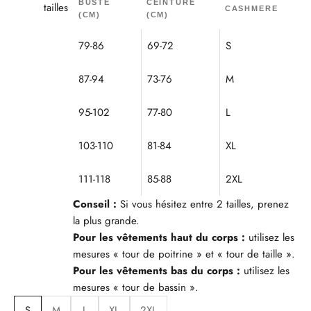
BUSTE
CEINTURE
tailles
CASHMERE
(CM)
(CM)
79-86
69-72
S
87-94
73-76
M
95-102
77-80
L
103-110
81-84
XL
111-118
85-88
2XL
Conseil :
Si vous hésitez entre 2 tailles, prenez
la plus grande.
Pour les vêtements haut du corps :
utilisez les
mesures « tour de poitrine » et « tour de taille ».
Pour les vêtements bas du corps :
utilisez les
mesures « tour de bassin ».
S
M
L
XL
2XL