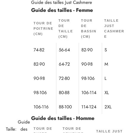
Guide des tailles Just Cashmere
Guide des tailles - Femme
TOUR
TOUR
TAILLE
TOUR DE
DE
DE
JUST
POITRINE
TAILLE
BASSIN
CASHMER
(CM)
(CM)
(CM)
E
74-82
56-64
82-90
S
82-90
64-72
90-98
M
90-98
72-80
98-106
L
98-106
80-88
106-114
XL
106-116
88-100
114-124
2XL
Guide des tailles - Homme
Guide
Taille:
des
TOUR DE
TOUR DE
TAILLE JUST