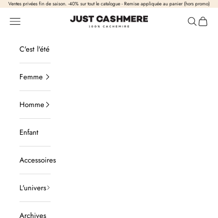
Passer au contenu
Ventes privées fin de saison. -40% sur tout le catalogue - Remise appliquée au panier (hors promo)
Just Cashmere
Ouvrir la navigation
Ouvrir la
Voir l
C'est l'été
Femme
Homme
Enfant
Accessoires
L'univers
Archives