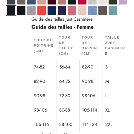
Anthracite Chiné
Army
Bleu Denim
Bois De Rose
Bordeaux
Camel Chiné
Cyprès
Fuchsia
Glacier Chiné
Ivoire
Kaki Chiné
Mauv
Navy
Noir
Nuage Chiné
Orange
Outremer
Purple
Pétale
Sable
Sky
Taupe Chiné
Vert Chiné
Guide des tailles Just Cashmere
Guide des tailles - Femme
TOUR
TOUR
TAILLE
TOUR DE
DE
DE
JUST
POITRINE
TAILLE
BASSIN
CASHMER
(CM)
(CM)
(CM)
E
74-82
56-64
82-90
S
82-90
64-72
90-98
M
90-98
72-80
98-106
L
98-106
80-88
106-114
XL
106-116
88-100
114-124
2XL