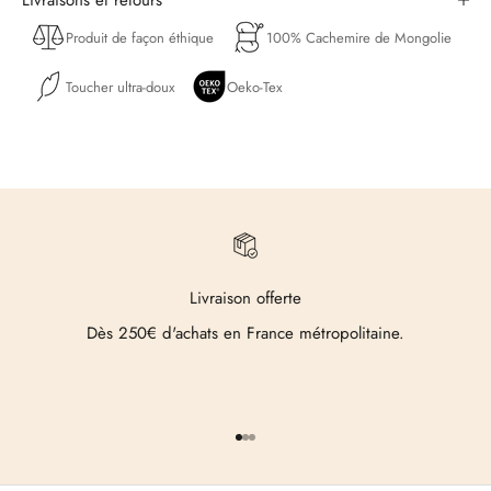
Livraisons et retours
Produit de façon éthique
100% Cachemire de Mongolie
Toucher ultra-doux
Oeko-Tex
Livraison offerte
Dès 250€ d'achats en France métropolitaine.
Aller à l'élément 1
Aller à l'élément 2
Aller à l'élément 3