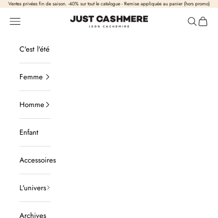
Passer au contenu
Ventes privées fin de saison. -40% sur tout le catalogue - Remise appliquée au panier (hors promo)
Just Cashmere
Ouvrir la navigation
Ouvrir la
Voir l
C'est l'été
Femme
Homme
Enfant
Accessoires
L'univers
Archives