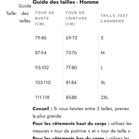
Guide des tailles - Homme
Guide
Taille:
des
TOUR DE
TOUR DE
TAILLE JUST
BUSTE
CEINTURE
tailles
CASHMERE
(CM)
(CM)
79-86
69-72
S
87-94
73-76
M
95-102
77-80
L
103-110
81-84
XL
111-118
85-88
2XL
Conseil :
Si vous hésitez entre 2 tailles, prenez
la plus grande.
Pour les vêtements haut du corps :
utilisez les
mesures « tour de poitrine » et « tour de taille ».
Pour les vêtements bas du corps :
utilisez les