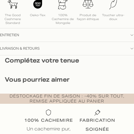
The Good
Oeko-Tex
100%
Produit de
Toucher ultra-
Cashmere
Cachemire de
façon éthique
doux
Standard
Mongolie
ENTRETIEN
LIVRAISON & RETOURS
Complétez votre tenue
Vous pourriez aimer
DÉSTOCKAGE FIN DE SAISON : -40% SUR TOUT,
REMISE APPLIQUÉE AU PANIER
100% CACHEMIRE
FABRICATION
SOIGNÉE
Un cachemire pur,