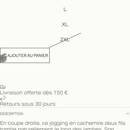
L
XL
2XL
AJOUTER AU PANIER
/
6
Livraison offerte dès 150 €
Retours sous 30 jours
DESCRIPTION
En coupe droite, ce jogging en cachemire deux fils
tombe naturellement le long des jambes. Son