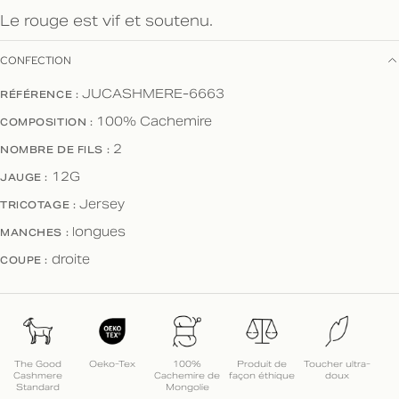
Le rouge est vif et soutenu.
CONFECTION
RÉFÉRENCE :
JUCASHMERE-6663
COMPOSITION :
100% Cachemire
NOMBRE DE FILS :
2
JAUGE :
12G
TRICOTAGE :
Jersey
MANCHES :
longues
COUPE :
droite
The Good
Oeko-Tex
100%
Produit de
Toucher ultra-
Cashmere
Cachemire de
façon éthique
doux
Standard
Mongolie