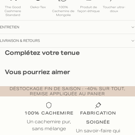
The Good
Oeko-Tex
100%
Produit de
Toucher ultra-
Cashmere
Cachemire de
façon éthique
doux
Standard
Mongolie
ENTRETIEN
LIVRAISON & RETOURS
Complétez votre tenue
Vous pourriez aimer
DÉSTOCKAGE FIN DE SAISON : -40% SUR TOUT,
REMISE APPLIQUÉE AU PANIER
100% CACHEMIRE
FABRICATION
SOIGNÉE
Un cachemire pur,
sans mélange
Un savoir-faire qui