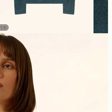
/
1
6