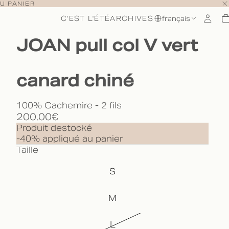
U PANIER
C'EST L'ÉTÉ
ARCHIVES
français
JOAN pull col V vert
canard chiné
100% Cachemire - 2 fils
200,00€
Produit destocké
-40% appliqué au panier
Taille
S
M
L