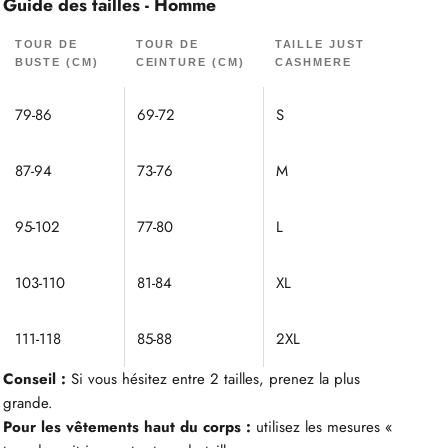
Guide des tailles - Homme
TOUR DE
TOUR DE
TAILLE JUST
BUSTE (CM)
CEINTURE (CM)
CASHMERE
79-86
69-72
S
87-94
73-76
M
95-102
77-80
L
103-110
81-84
XL
111-118
85-88
2XL
Conseil :
Si vous hésitez entre 2 tailles, prenez la plus
grande.
Pour les vêtements haut du corps :
utilisez les mesures «