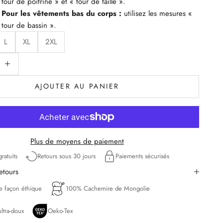
tour de poitrine » et « tour de taille ».
Pour les vêtements bas du corps :
utilisez les mesures «
tour de bassin ».
L
XL
2XL
uantité
iminuer la quantité
AJOUTER AU PANIER
Plus de moyens de paiement
ratuits
Retours sous 30 jours
Paiements sécurisés
retours
de façon éthique
100% Cachemire de Mongolie
ltra-doux
Oeko-Tex