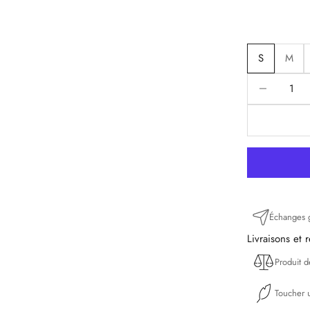
S
M
Diminuer la q
D
Échanges g
Livraisons et 
Produit 
Toucher u