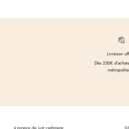
Livraison of
Dès 250€ d'achats
métropolita
à propos de just cashmere
J