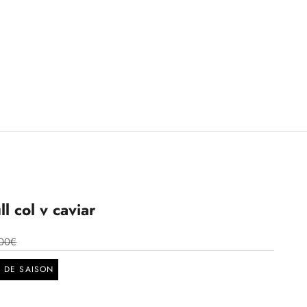
l col v caviar
00€
N DE SAISON