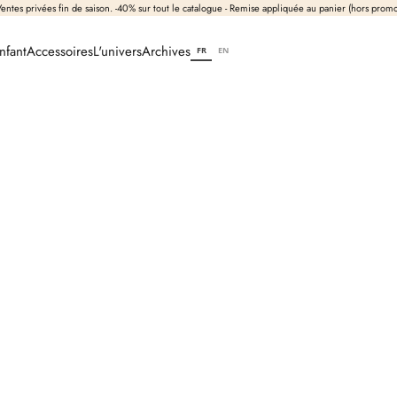
entes privées fin de saison. -40% sur tout le catalogue - Remise appliquée au panier (hors prom
nfant
Accessoires
L'univers
Archives
FR
EN