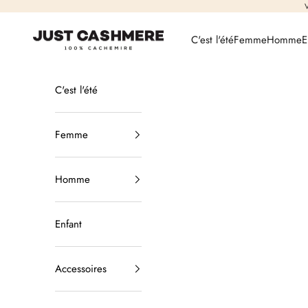
Passer au contenu
V
Just Cashmere
C'est l'été
Femme
Homme
E
C'est l'été
Femme
Homme
Enfant
Accessoires