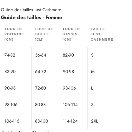
Guide des tailles Just Cashmere
Guide des tailles - Femme
TOUR DE
TOUR DE
TOUR DE
TAILLE
POITRINE
TAILLE
BASSIN
JUST
(CM)
(CM)
(CM)
CASHMERE
74-82
56-64
82-90
S
82-90
64-72
90-98
M
90-98
72-80
98-106
L
98-106
80-88
106-114
XL
106-116
88-100
114-124
2XL