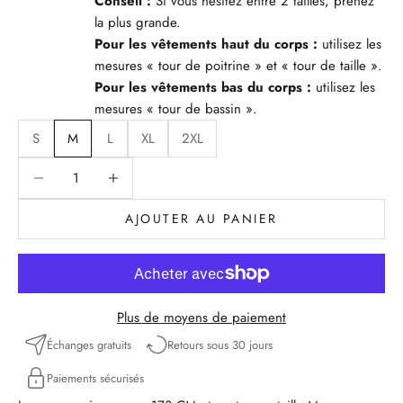
Conseil :
Si vous hésitez entre 2 tailles, prenez
la plus grande.
Pour les vêtements haut du corps :
utilisez les
mesures « tour de poitrine » et « tour de taille ».
Pour les vêtements bas du corps :
utilisez les
mesures « tour de bassin ».
S
M
L
XL
2XL
Diminuer la quantité
Diminuer la quantité
AJOUTER AU PANIER
Plus de moyens de paiement
Échanges gratuits
Retours sous 30 jours
Paiements sécurisés