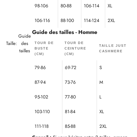
98-106
80-88
106-114
XL
106-116
88-100
114-124
2XL
Guide des tailles - Homme
Guide
Taille:
des
TOUR DE
TOUR DE
TAILLE JUST
BUSTE
CEINTURE
tailles
CASHMERE
(CM)
(CM)
79-86
69-72
S
87-94
73-76
M
95-102
77-80
L
103-110
81-84
XL
111-118
85-88
2XL