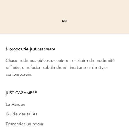
Aller à l'élément 1
Aller à l'élément 2
Aller à l'élément 3
à propos de just cashmere
Chacune de nos pièces raconte une histoire de modernité
raffinée, une fusion subtile de minimalisme et de style
contemporain.
JUST CASHMERE
La Marque
Guide des tailles
Demander un retour