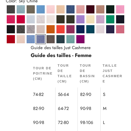
Color: Sky Chiné
Anthracite Chiné
Aqua Chiné
Army
Baby Blue
Ballerine
Beige
Bleu Denim
Bois De Rose
Bordeaux
Camel Chiné
Cyprès
Drag
Fraise
Fuchsia
Givre
Gris Perle Chiné
Ivoire
Kaki
Kaki Chiné
Lavande
Limonade
Mauve Chiné
Menthe
Navy
Noir
Noir/Blanc
Nuage Chiné
Nude
Ocre
Orange
Orchidée
Outremer
Paon
Poudre
Purple
Pétal
Rouge
Sable
Sky
Sky Chiné
Taupe Chiné
Vert Canard Chiné
Vert Chiné
Violine
Guide des tailles Just Cashmere
Guide des tailles - Femme
TOUR
TOUR
TAILLE
TOUR DE
DE
DE
JUST
POITRINE
TAILLE
BASSIN
CASHMER
(CM)
(CM)
(CM)
E
74-82
56-64
82-90
S
82-90
64-72
90-98
M
90-98
72-80
98-106
L