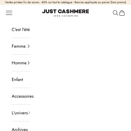
Passer au contenu
Ventes privées fin de saison. -40% sur tout le catalogue - Remise appliquée au panier (hors promo)
Just Cashmere
Ouvrir la navigation
Ouvrir la
Voir l
C'est l'été
Femme
Homme
Enfant
Accessoires
L'univers
Archives