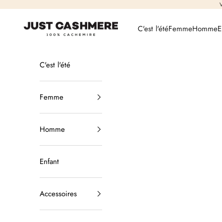
Passer au contenu
V
Just Cashmere
C'est l'été
Femme
Homme
E
C'est l'été
Femme
Homme
Enfant
Accessoires