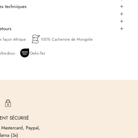
ues techniques
retours
de façon éthique
100% Cachemire de Mongolie
ltra-doux
Oeko-Tex
ENT SÉCURISÉ
 Mastercard, Paypal,
larna (3x)