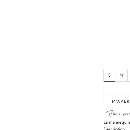
S
M
M'AVER
Échanges g
La mannequin 
Description