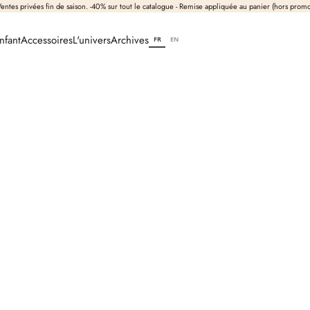
entes privées fin de saison. -40% sur tout le catalogue - Remise appliquée au panier (hors prom
nfant
Accessoires
L'univers
Archives
FR
EN