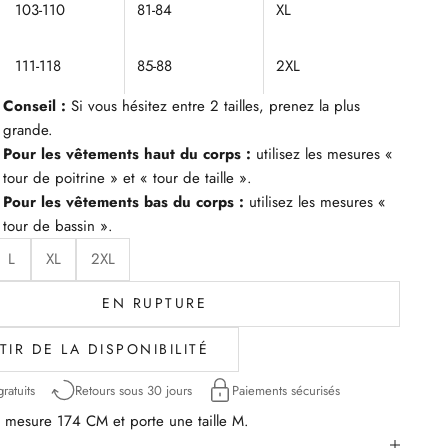
103-110
81-84
XL
111-118
85-88
2XL
Conseil :
Si vous hésitez entre 2 tailles, prenez la plus
grande.
Pour les vêtements haut du corps :
utilisez les mesures «
tour de poitrine » et « tour de taille ».
Pour les vêtements bas du corps :
utilisez les mesures «
tour de bassin ».
L
XL
2XL
EN RUPTURE
TIR DE LA DISPONIBILITÉ
ratuits
Retours sous 30 jours
Paiements sécurisés
mesure 174 CM et porte une taille M.