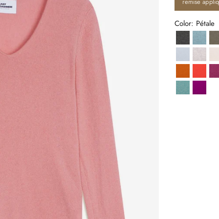
remise appli
Color: Pétale
Anthracite
Aqua 
Givre
Gris 
I
Ocre
Oran
Vert Chiné
Violin