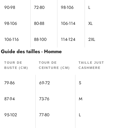
90-98
72-80
98-106
L
98-106
80-88
106-114
XL
106-116
88-100
114-124
2XL
Guide des tailles - Homme
TOUR DE
TOUR DE
TAILLE JUST
BUSTE (CM)
CEINTURE (CM)
CASHMERE
79-86
69-72
S
87-94
73-76
M
95-102
77-80
L