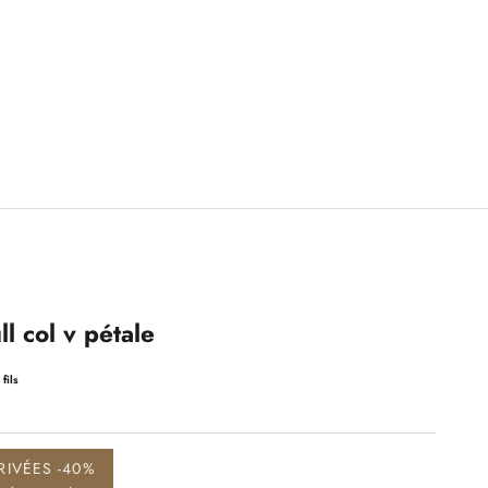
l col v pétale
fils
RIVÉES -40%