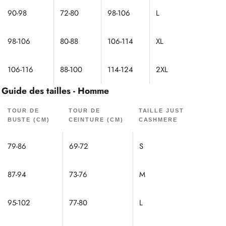
90-98
72-80
98-106
L
98-106
80-88
106-114
XL
106-116
88-100
114-124
2XL
Guide des tailles - Homme
TOUR DE
TOUR DE
TAILLE JUST
BUSTE (CM)
CEINTURE (CM)
CASHMERE
79-86
69-72
S
87-94
73-76
M
95-102
77-80
L