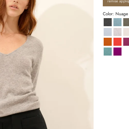
remise appli
Color: Nuage
Anthracite
Aqua 
Givre
Gris 
I
Ocre
Oran
Vert Chiné
Violin