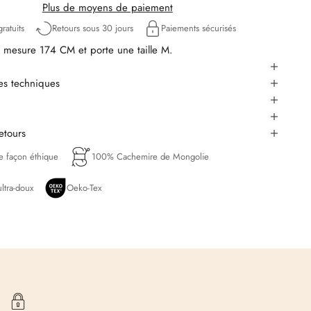
Plus de moyens de paiement
ratuits
Retours sous 30 jours
Paiements sécurisés
mesure 174 CM et porte une taille M.
ues techniques
retours
de façon éthique
100% Cachemire de Mongolie
ltra-doux
Oeko-Tex