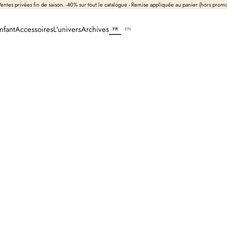
entes privées fin de saison. -40% sur tout le catalogue - Remise appliquée au panier (hors prom
nfant
Accessoires
L'univers
Archives
FR
EN