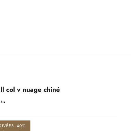
l col v nuage chiné
fils
RIVÉES -40%