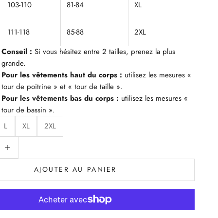
103-110
81-84
XL
111-118
85-88
2XL
Conseil :
Si vous hésitez entre 2 tailles, prenez la plus
grande.
Pour les vêtements haut du corps :
utilisez les mesures «
tour de poitrine » et « tour de taille ».
Pour les vêtements bas du corps :
utilisez les mesures «
tour de bassin ».
L
XL
2XL
uantité
iminuer la quantité
AJOUTER AU PANIER