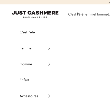
Passer au contenu
V
Just Cashmere
C'est l'été
Femme
Homme
E
C'est l'été
Femme
Homme
Enfant
Accessoires