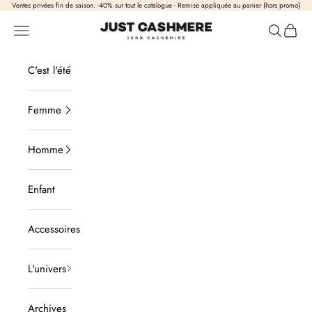
Passer au contenu
Ventes privées fin de saison. -40% sur tout le catalogue - Remise appliquée au panier (hors promo)
Just Cashmere
Ouvrir la navigation
Ouvrir la
Voir l
C'est l'été
Femme
Homme
Enfant
Accessoires
L'univers
Archives