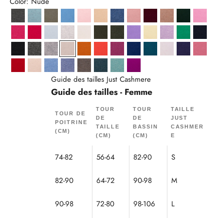
Color: Nude
Anthracite Chiné
Aqua Chiné
Army
Baby Blue
Ballerine
Beige
Bleu Denim
Bois De Rose
Bordeaux
Camel Chiné
Cyprès
Drag
Fraise
Fuchsia
Givre
Gris Perle Chiné
Ivoire
Kaki
Kaki Chiné
Lavande
Limonade
Mauve Chiné
Menthe
Navy
Noir
Noir/Blanc
Nuage Chiné
Nude
Ocre
Orange
Orchidée
Outremer
Paon
Poudre
Purple
Pétal
Rouge
Sable
Sky
Sky Chiné
Taupe Chiné
Vert Canard Chiné
Vert Chiné
Violine
Guide des tailles Just Cashmere
Guide des tailles - Femme
TOUR
TOUR
TAILLE
TOUR DE
DE
DE
JUST
POITRINE
TAILLE
BASSIN
CASHMER
(CM)
(CM)
(CM)
E
74-82
56-64
82-90
S
82-90
64-72
90-98
M
90-98
72-80
98-106
L