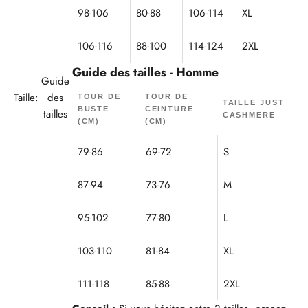
98-106
80-88
106-114
XL
106-116
88-100
114-124
2XL
Guide des tailles - Homme
Guide
Taille:
des
TOUR DE
TOUR DE
TAILLE JUST
BUSTE
CEINTURE
tailles
CASHMERE
(CM)
(CM)
79-86
69-72
S
87-94
73-76
M
95-102
77-80
L
103-110
81-84
XL
111-118
85-88
2XL