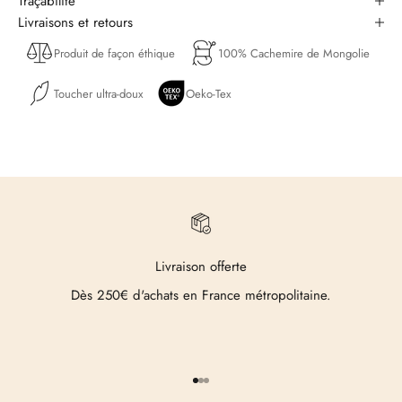
Traçabilité
Livraisons et retours
Produit de façon éthique
100% Cachemire de Mongolie
Toucher ultra-doux
Oeko-Tex
Livraison offerte
Dès 250€ d'achats en France métropolitaine.
Aller à l'élément 1
Aller à l'élément 2
Aller à l'élément 3