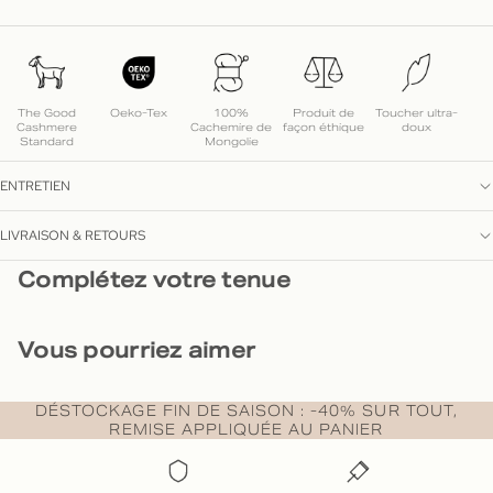
The Good
Oeko-Tex
100%
Produit de
Toucher ultra-
Cashmere
Cachemire de
façon éthique
doux
Standard
Mongolie
ENTRETIEN
LIVRAISON & RETOURS
Complétez votre tenue
Vous pourriez aimer
DÉSTOCKAGE FIN DE SAISON : -40% SUR TOUT,
REMISE APPLIQUÉE AU PANIER