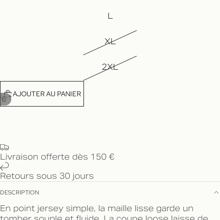
L
XL
2XL
AJOUTER AU PANIER
/
6
Livraison offerte dès 150 €
Retours sous 30 jours
DESCRIPTION
En point jersey simple, la maille lisse garde un
tomber souple et fluide. La coupe loose laisse de