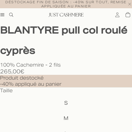
DÉSTOCKAGE FIN DE SAISON : -40% SUR TOUT, REMISE
APPLIQUÉE AU PANIER
BLANTYRE pull col roulé
cyprès
100% Cachemire - 2 fils
265,00€
Produit destocké
-40% appliqué au panier
Taille
S
M