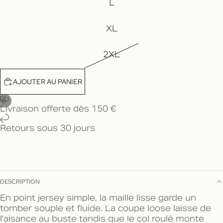
L
XL
2XL
AJOUTER AU PANIER
/
6
Livraison offerte dès 150 €
Retours sous 30 jours
DESCRIPTION
En point jersey simple, la maille lisse garde un
tomber souple et fluide. La coupe loose laisse de
l'aisance au buste tandis que le col roulé monte