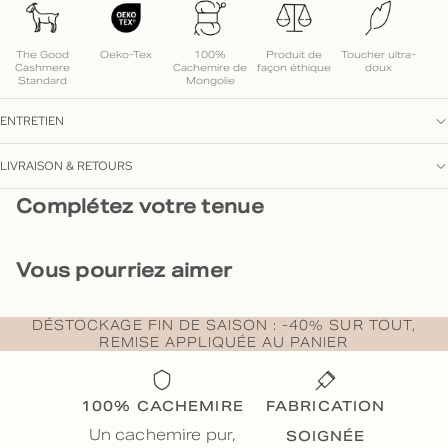
The Good
Oeko-Tex
100%
Produit de
Toucher ultra-
Cashmere
Cachemire de
façon éthique
doux
Standard
Mongolie
ENTRETIEN
LIVRAISON & RETOURS
Complétez votre tenue
Vous pourriez aimer
DÉSTOCKAGE FIN DE SAISON : -40% SUR TOUT,
REMISE APPLIQUÉE AU PANIER
100% CACHEMIRE
FABRICATION
SOIGNÉE
Un cachemire pur,