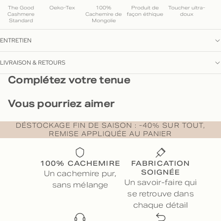
The Good
Oeko-Tex
100%
Produit de
Toucher ultra-
Cashmere
Cachemire de
façon éthique
doux
Standard
Mongolie
ENTRETIEN
LIVRAISON & RETOURS
Complétez votre tenue
Vous pourriez aimer
DÉSTOCKAGE FIN DE SAISON : -40% SUR TOUT,
REMISE APPLIQUÉE AU PANIER
100% CACHEMIRE
FABRICATION
SOIGNÉE
Un cachemire pur,
Un savoir-faire qui
sans mélange
se retrouve dans
chaque détail