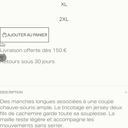
XL
2XL
AJOUTER AU PANIER
Livraison offerte dès 150 €
/
6
Retours sous 30 jours
DESCRIPTION
Des manches longues associées à une coupe
chauve-souris ample. Le tricotage en jersey deux
fils de cachemire garde toute sa souplesse. La
maille reste légère et accompagne les
mouvements sans serrer.