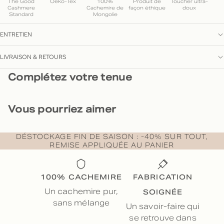
The Good
Oeko-Tex
100%
Produit de
Toucher ultra-
Cashmere
Cachemire de
façon éthique
doux
Standard
Mongolie
ENTRETIEN
LIVRAISON & RETOURS
Complétez votre tenue
Vous pourriez aimer
DÉSTOCKAGE FIN DE SAISON : -40% SUR TOUT,
REMISE APPLIQUÉE AU PANIER
100% CACHEMIRE
FABRICATION
SOIGNÉE
Un cachemire pur,
sans mélange
Un savoir-faire qui
se retrouve dans