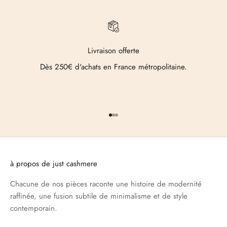
Livraison offerte
Dès 250€ d'achats en France métropolitaine.
Aller à l'élément 1
Aller à l'élément 2
Aller à l'élément 3
à propos de just cashmere
Chacune de nos pièces raconte une histoire de modernité
raffinée, une fusion subtile de minimalisme et de style
contemporain.