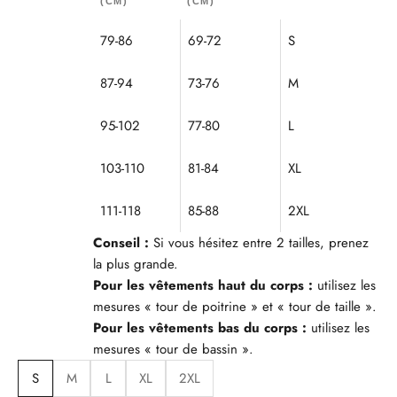
(CM)
(CM)
79-86
69-72
S
87-94
73-76
M
95-102
77-80
L
103-110
81-84
XL
111-118
85-88
2XL
Conseil :
Si vous hésitez entre 2 tailles, prenez
la plus grande.
Pour les vêtements haut du corps :
utilisez les
mesures « tour de poitrine » et « tour de taille ».
Pour les vêtements bas du corps :
utilisez les
mesures « tour de bassin ».
S
M
L
XL
2XL