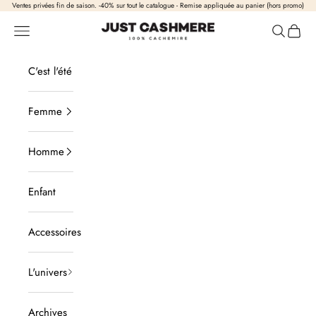
Passer au contenu
Ventes privées fin de saison. -40% sur tout le catalogue - Remise appliquée au panier (hors promo)
Just Cashmere
Ouvrir la navigation
Ouvrir la
Voir l
C'est l'été
Femme
Homme
Enfant
Accessoires
L'univers
Archives