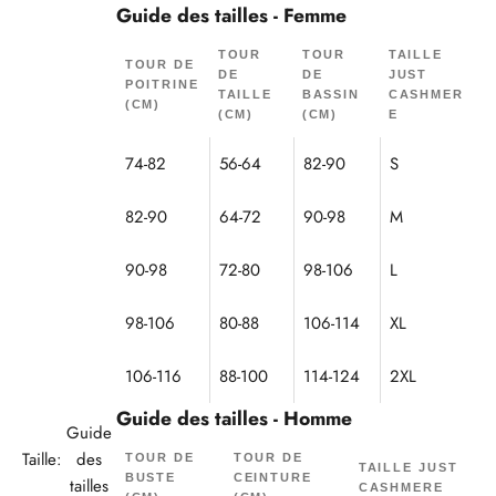
Guide des tailles - Femme
TOUR
TOUR
TAILLE
TOUR DE
DE
DE
JUST
POITRINE
TAILLE
BASSIN
CASHMER
(CM)
(CM)
(CM)
E
74-82
56-64
82-90
S
82-90
64-72
90-98
M
90-98
72-80
98-106
L
98-106
80-88
106-114
XL
106-116
88-100
114-124
2XL
Guide des tailles - Homme
Guide
Taille:
des
TOUR DE
TOUR DE
TAILLE JUST
BUSTE
CEINTURE
tailles
CASHMERE