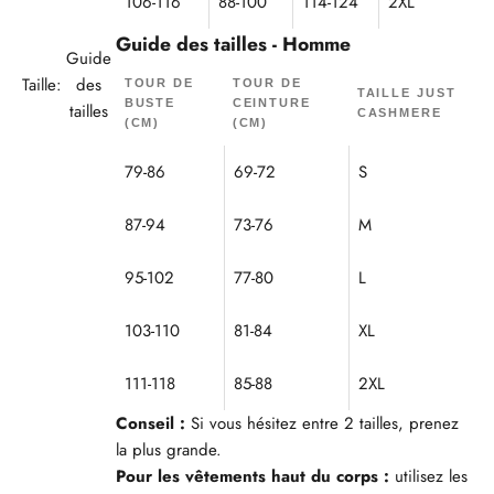
106-116
88-100
114-124
2XL
Guide des tailles - Homme
Guide
Taille:
des
TOUR DE
TOUR DE
TAILLE JUST
BUSTE
CEINTURE
tailles
CASHMERE
(CM)
(CM)
79-86
69-72
S
87-94
73-76
M
95-102
77-80
L
103-110
81-84
XL
111-118
85-88
2XL
Conseil :
Si vous hésitez entre 2 tailles, prenez
la plus grande.
Pour les vêtements haut du corps :
utilisez les