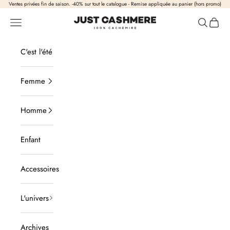
Passer au contenu
Ventes privées fin de saison. -40% sur tout le catalogue - Remise appliquée au panier (hors promo)
Just Cashmere
Ouvrir la navigation
Ouvrir la
Voir l
C'est l'été
Femme
Homme
Enfant
Accessoires
L'univers
Archives