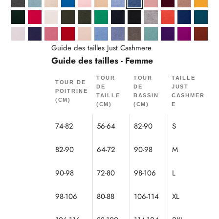
Anthracite Chiné
Aqua Chiné
Avoine
Azur
Ballerine
Beige
Bleu Ciel Chiné
Bleu Denim
Bois De Rose
Bordeaux
Camel Chi
Curc
Cyprès
Fuchsia
Ivoire
Kaki
Kaki Chiné
Menthe
Navy
Noir
Nuage Chiné
Orange Chiné
Outremer
Paon
Poudre
Purple
Pétale
Rouge
Sable
Sky
Sky Chiné
Taupe Chiné
Vert Chiné
Violette
Violine
Écure
Guide des tailles Just Cashmere
Guide des tailles - Femme
TOUR
TOUR
TAILLE
TOUR DE
DE
DE
JUST
POITRINE
TAILLE
BASSIN
CASHMER
(CM)
(CM)
(CM)
E
74-82
56-64
82-90
S
82-90
64-72
90-98
M
90-98
72-80
98-106
L
98-106
80-88
106-114
XL