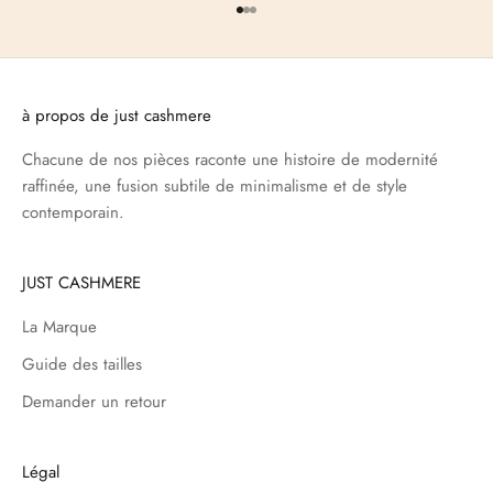
Aller à l'élément 1
Aller à l'élément 2
Aller à l'élément 3
à propos de just cashmere
Chacune de nos pièces raconte une histoire de modernité
raffinée, une fusion subtile de minimalisme et de style
contemporain.
JUST CASHMERE
La Marque
Guide des tailles
Demander un retour
Légal