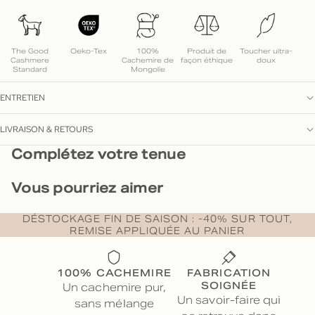
The Good
Oeko-Tex
100%
Produit de
Toucher ultra-
Cashmere
Cachemire de
façon éthique
doux
Standard
Mongolie
ENTRETIEN
LIVRAISON & RETOURS
Complétez votre tenue
Vous pourriez aimer
DÉSTOCKAGE FIN DE SAISON : -40% SUR TOUT,
REMISE APPLIQUÉE AU PANIER
100% CACHEMIRE
FABRICATION
SOIGNÉE
Un cachemire pur,
Un savoir-faire qui
sans mélange