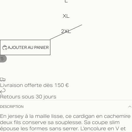
L
XL
2XL
AJOUTER AU PANIER
/
5
Livraison offerte dès 150 €
Retours sous 30 jours
DESCRIPTION
En jersey à la maille lisse, ce cardigan en cachemire
deux fils conserve sa souplesse. Sa coupe slim
épouse les formes sans serrer. L'encolure en V et