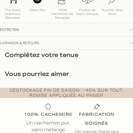
The Good
Oeko-Tex
100%
Produit de
Toucher ultra-
Cashmere
Cachemire de
façon éthique
doux
Standard
Mongolie
ENTRETIEN
LIVRAISON & RETOURS
Complétez votre tenue
Vous pourriez aimer
DÉSTOCKAGE FIN DE SAISON : -40% SUR TOUT,
REMISE APPLIQUÉE AU PANIER
100% CACHEMIRE
FABRICATION
SOIGNÉE
Un cachemire pur,
sans mélange
Un savoir-faire qui