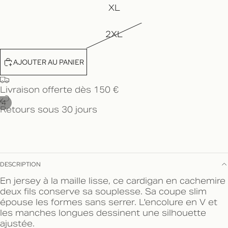
XL
2XL
AJOUTER AU PANIER
Livraison offerte dès 150 €
/
4
Retours sous 30 jours
DESCRIPTION
En jersey à la maille lisse, ce cardigan en cachemire
deux fils conserve sa souplesse. Sa coupe slim
épouse les formes sans serrer. L'encolure en V et
les manches longues dessinent une silhouette
ajustée.