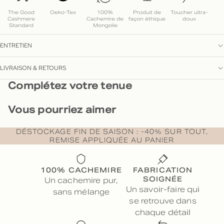
The Good
Oeko-Tex
100%
Produit de
Toucher ultra-
Cashmere
Cachemire de
façon éthique
doux
Standard
Mongolie
ENTRETIEN
LIVRAISON & RETOURS
Complétez votre tenue
Vous pourriez aimer
DÉSTOCKAGE FIN DE SAISON : -40% SUR TOUT,
REMISE APPLIQUÉE AU PANIER
100% CACHEMIRE
FABRICATION
SOIGNÉE
Un cachemire pur,
Un savoir-faire qui
sans mélange
se retrouve dans
chaque détail