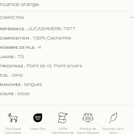
nuance orange.
CONFECTION
JUCASHMERE-7977
RÉFÉRENCE :
100% Cachemire
COMPOSITION :
4
NOMBRE DE FILS :
7G
JAUGE :
Point de riz, Point envers
TRICOTAGE :
rond
COL :
longues
MANCHES :
loose
COUPE :
The Good
Oeko-Tex
100%
Produit de
Toucher ultra-
Cashmere
Cachemire de
façon éthique
doux