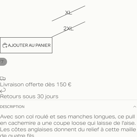
XL
2XL
AJOUTER AU PANIER
/
7
Livraison offerte dès 150 €
Retours sous 30 jours
DESCRIPTION
Avec son col roulé et ses manches longues, ce pull
en cachemire a une coupe loose qui laisse de l'aise.
Les côtes anglaises donnent du relief à cette maille
de quatre fils.