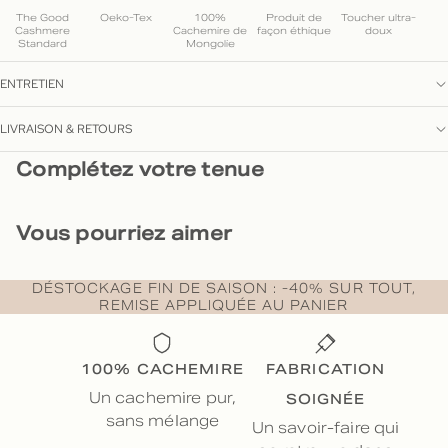
The Good
Oeko-Tex
100%
Produit de
Toucher ultra-
Cashmere
Cachemire de
façon éthique
doux
Standard
Mongolie
ENTRETIEN
LIVRAISON & RETOURS
Complétez votre tenue
Vous pourriez aimer
DÉSTOCKAGE FIN DE SAISON : -40% SUR TOUT,
REMISE APPLIQUÉE AU PANIER
100% CACHEMIRE
FABRICATION
SOIGNÉE
Un cachemire pur,
sans mélange
Un savoir-faire qui