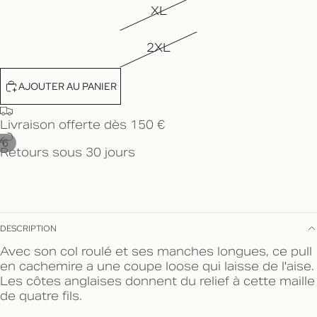
XL
2XL
AJOUTER AU PANIER
Livraison offerte dès 150 €
/
6
Retours sous 30 jours
DESCRIPTION
Avec son col roulé et ses manches longues, ce pull
en cachemire a une coupe loose qui laisse de l'aise.
Les côtes anglaises donnent du relief à cette maille
de quatre fils.