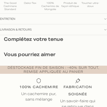
The Good
Oeko-Tex
100%
Produit de
Toucher ultra-
Cashmere
Cachemire de
façon éthique
doux
Standard
Mongolie
ENTRETIEN
LIVRAISON & RETOURS
Complétez votre tenue
Vous pourriez aimer
DÉSTOCKAGE FIN DE SAISON : -40% SUR TOUT,
REMISE APPLIQUÉE AU PANIER
100% CACHEMIRE
FABRICATION
SOIGNÉE
Un cachemire pur,
sans mélange
Un savoir-faire qui
se retrouve dans